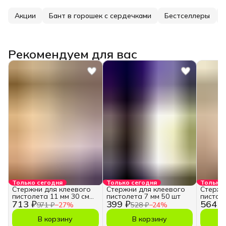
Акции
Бант в горошек с сердечками
Бестселлеры
Рекомендуем для вас
Только сегодня
Только сегодня
Только 
Стержни для клеевого
Стержни для клеевого
Стержн
пистолета 11 мм 30 см
пистолета 7 мм 50 шт
пистол
713 ₽
399 ₽
564 ₽
50 шт
прозра
971 ₽
−
27
%
528 ₽
−
24
%
В корзину
В корзину