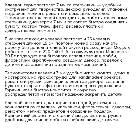
Клеевой термопистолет 7 мм со стержнями — удобный
инструмент для творчества, декора, рукоделия, упаковки
подарков, мелкого ремонта и домашних поделок.
Термопистолет клеевой подходит для работы с клеевыми
стержнями диаметром 7 мм и помогает быстро соединять
бумагу, картон, ткань, фетр, дерево, пластик и
декоративные элементы.
В комплект входит клеевой пистолет и 25 клеевых
стержней длиной 15 см, поэтому можно сразу начать
работу без дополнительной покупки расходников. Модель
работает от сети 220–240 В, без аккумулятора. Мощность
20 Вт подходит для бытового использования, хобби,
флористики, скрапбукинга, создания декора, поделок с
детьми и оформления праздничных композиций.
Термопистолет клеевой 7 мм удобно использовать дома, в
мастерской, на уроках труда, для handmade-проектов,
ремонта игрушек, фиксации элементов декора, создания
букетов, открыток, фотозон и интерьерных украшений.
Горячий клей быстро наносится, аккуратно
распределяется и помогает надежно закрепить детали.
Клеевой пистолет для творчества подойдет тем, кто
занимается рукоделием, упаковкой, флористикой, декором,
ремонтом мелких предметов и созданием поделок.
Компактный формат и стержни 7 мм делают инструмент
удобным для точной работы с небольшими деталями.