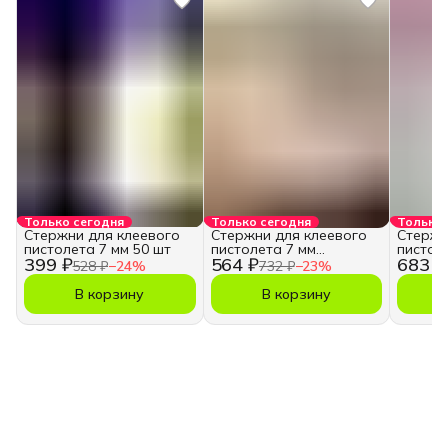
Только сегодня
Только сегодня
Только 
Стержни для клеевого
Стержни для клеевого
Стержн
пистолета 7 мм 50 шт
пистолета 7 мм
пистол
399 ₽
564 ₽
683 ₽
прозрачные 50 шт
прозра
528 ₽
−
24
%
732 ₽
−
23
%
В корзину
В корзину