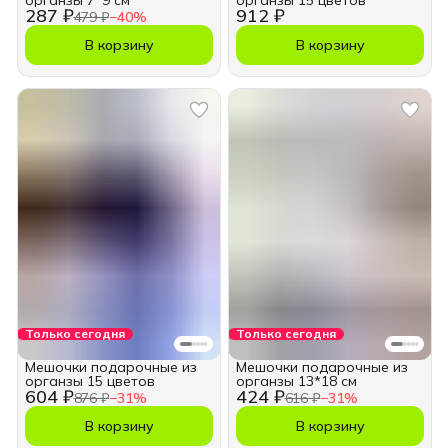
органзы 7*9 см
органзы 15 цветов
287 ₽
912 ₽
479 ₽
−
40
%
В корзину
В корзину
Только сегодня
Только сегодня
Мешочки подарочные из
Мешочки подарочные из
органзы 15 цветов
органзы 13*18 см
604 ₽
424 ₽
876 ₽
−
31
%
616 ₽
−
31
%
В корзину
В корзину