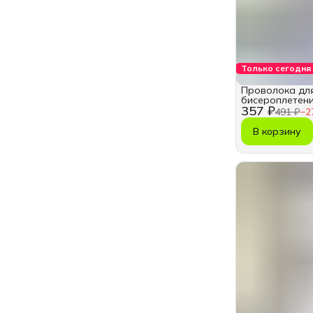
Только сегодня
Проволока для
бисероплетения
357 ₽
491 ₽
−
2
В корзину