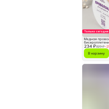
Только сегодня
Медная прово
бисероплетени
234 ₽
329 ₽
−
2
В корзину