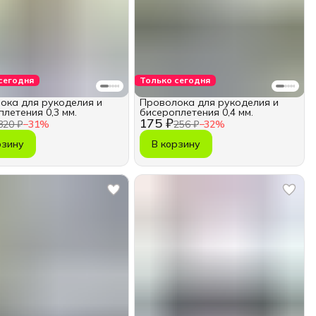
сегодня
Только сегодня
ока для рукоделия и
Проволока для рукоделия и
летения 0,3 мм.
бисероплетения 0,4 мм.
175 ₽
320 ₽
−
31
%
256 ₽
−
32
%
рзину
В корзину