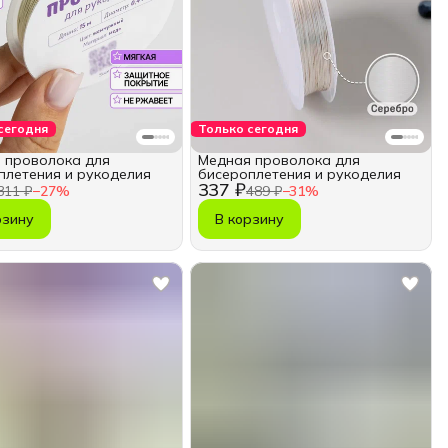
сегодня
Только сегодня
 проволока для
Медная проволока для
плетения и рукоделия
бисероплетения и рукоделия
337 ₽
311 ₽
−
27
%
489 ₽
−
31
%
рзину
В корзину