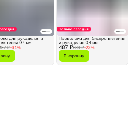
сегодня
Только сегодня
ока для рукоделия и
Проволока для бисероплетения
летения 0,4 мм.
и рукоделия 0,4 мм
487 ₽
437 ₽
−
31
%
633 ₽
−
23
%
рзину
В корзину