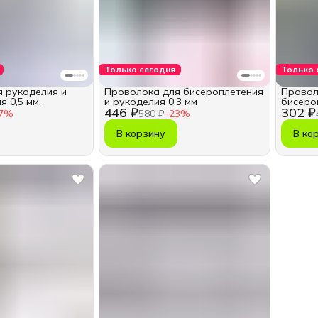
Только сегодня
Только 
 рукоделия и
Проволока для бисероплетения
Провол
 0,5 мм.
и рукоделия 0,3 мм
бисероп
446 ₽
302 ₽
7
%
580 ₽
−
23
%
В корзину
В ко