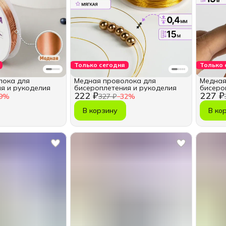
Только сегодня
Только 
лока для
Медная проволока для
Медная
я и рукоделия
бисероплетения и рукоделия
бисеро
222 ₽
227 ₽
9
%
327 ₽
−
32
%
В корзину
В ко