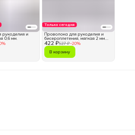
Только сегодня
 рукоделия и
Проволока для рукоделия и
 0,6 мм.
бисероплетения, мягкая 2 мм.
422 ₽
10м
0
%
527 ₽
−
20
%
В корзину