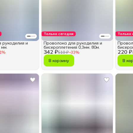
Только сегодня
Только 
 рукоделия и
Проволока для рукоделия и
Провол
 мм.
бисероплетения 0,3мм. 80м.
бисероп
342 ₽
220 ₽
1
%
510 ₽
−
33
%
В корзину
В ко