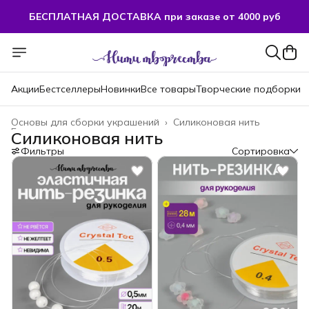
БЕСПЛАТНАЯ ДОСТАВКА при заказе от 4000 руб
Акции
Бестселлеры
Новинки
Все товары
Творческие подборки
Основы для сборки украшений
›
Силиконовая нить
Главная
›
Силиконовая нить
Фильтры
Сортировка