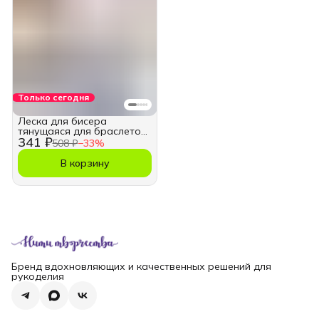
Только сегодня
Леска для бисера
тянущаяся для браслетов
341 ₽
1,0мм
508 ₽
−
33
%
В корзину
Бренд вдохновляющих и качественных решений для
рукоделия