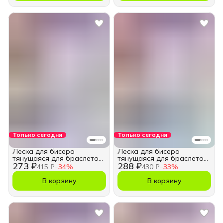
Только сегодня
Только сегодня
Леска для бисера
Леска для бисера
тянущаяся для браслетов
тянущаяся для браслетов
273 ₽
288 ₽
0,4мм
0,5мм
415 ₽
−
34
%
430 ₽
−
33
%
В корзину
В корзину