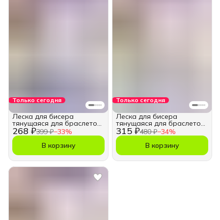
Только сегодня
Только сегодня
Леска для бисера
Леска для бисера
тянущаяся для браслетов
тянущаяся для браслетов
268 ₽
315 ₽
0,6мм
0,8мм
399 ₽
−
33
%
480 ₽
−
34
%
В корзину
В корзину