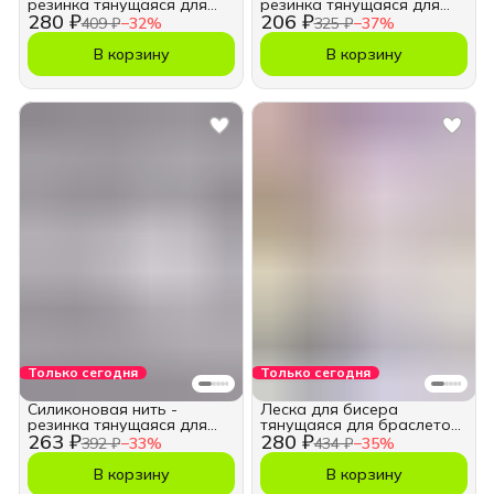
резинка тянущаяся для
резинка тянущаяся для
280 ₽
206 ₽
для браслетов 0,7мм
браслетов 0,6мм
409 ₽
−
32
%
325 ₽
−
37
%
В корзину
В корзину
Только сегодня
Только сегодня
Силиконовая нить -
Леска для бисера
резинка тянущаяся для
тянущаяся для браслетов
263 ₽
280 ₽
браслетов 0,8мм
0,7мм
392 ₽
−
33
%
434 ₽
−
35
%
В корзину
В корзину