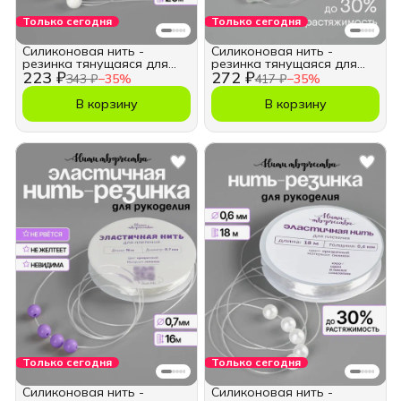
Только сегодня
Только сегодня
Силиконовая нить -
Силиконовая нить -
резинка тянущаяся для
резинка тянущаяся для
223 ₽
272 ₽
для браслетов 0,5мм
браслетов 0,4мм
343 ₽
−
35
%
417 ₽
−
35
%
В корзину
В корзину
Только сегодня
Только сегодня
Силиконовая нить -
Силиконовая нить -