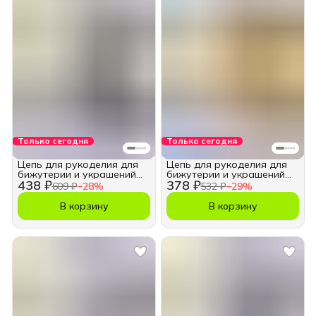
Только сегодня
Только сегодня
Цепь для рукоделия для
Цепь для рукоделия для
бижутерии и украшений
бижутерии и украшений
438 ₽
378 ₽
11х16 мм.
5,5х8,5 мм.
609 ₽
−
28
%
532 ₽
−
29
%
В корзину
В корзину