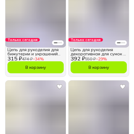
Только сегодня
Только сегодня
Цепь для рукоделия для
Цепь для рукоделия
бижутерии и украшений
декоративная для сумок и
315 ₽
392 ₽
5,5х8,5 мм.
бижутерии 7 мм.
474 ₽
−
34
%
550 ₽
−
29
%
В корзину
В корзину