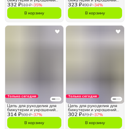
бижутерии и украшений
бижутерии и украшений
332 ₽
323 ₽
5,5х7,5 мм.
5,5х7,5 мм.
510 ₽
−
35
%
490 ₽
−
34
%
В корзину
В корзину
Только сегодня
Только сегодня
Цепь для рукоделия для
Цепь для рукоделия для
бижутерии и украшений
бижутерии и украшений
314 ₽
302 ₽
4,5х6 мм.
4,5х6 мм.
500 ₽
−
37
%
479 ₽
−
37
%
В корзину
В корзину