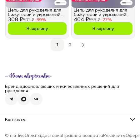
Цепь для рукоделия для
Цепь для рукоделия для
бижутерии и украшений
бижутерии и украшений
308 ₽
404 ₽
11х16 мм.
9,7х4,8 мм.
501 ₽
−
39
%
553 ₽
−
27
%
В корзину
В корзину
1
2
Бренд вдохновляющих и качественных решений для
рукоделия
Контакты
Телефон
8 (965) 828-69-00
© niti_live
Оплата
Доставка
Правила возврата
Реквизиты
Оферт
Эл. почта
nititv@yandex.ru