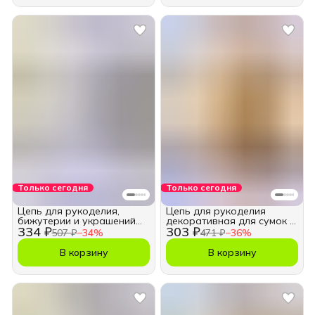
Только сегодня
Только сегодня
Цепь для рукоделия,
Цепь для рукоделия
бижутерии и украшений
декоративная для сумок и
334 ₽
303 ₽
3,5х6,5 мм.
бижутерии 7 мм.
507 ₽
−
34
%
471 ₽
−
36
%
В корзину
В корзину