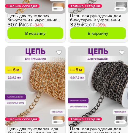
Только сегодня
Только сегодня
Цепь для рукоделия,
Цепь для рукоделия для
бижутерии и украшений
бижутерии и украшений
307 ₽
329 ₽
3,5х5 мм.
5,5х7,5 мм.
465 ₽
−
34
%
510 ₽
−
35
%
В корзину
В корзину
Только сегодня
Только сегодня
Цепь для рукоделия для
Цепь для рукоделия для