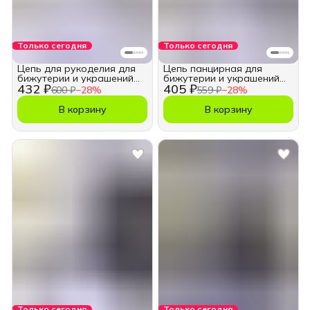
Только сегодня
Только сегодня
Цепь для рукоделия для
Цепь панцирная для
бижутерии и украшений
бижутерии и украшений
432 ₽
405 ₽
8,5х13 мм.
11х16 мм.
600 ₽
−
28
%
559 ₽
−
28
%
В корзину
В корзину
Только сегодня
Только сегодня