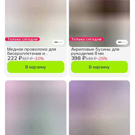
Только сегодня
Только сегодня
Медная проволока для
Акриловые бусины для
бисероплетения и
рукоделия 8 мм
222 ₽
398 ₽
рукоделия
327 ₽
−
32
%
530 ₽
−
25
%
В корзину
В корзину