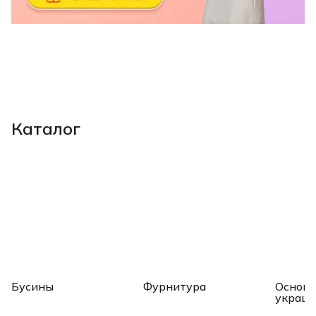
Каталог
Бусины
Фурнитура
Основы
украш