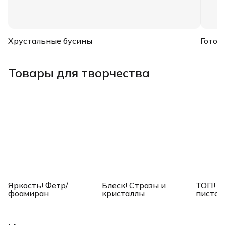
Хрустальные бусины
Готов
Товары для творчества
Яркость! Фетр/
Блеск! Стразы и
ТОП! К
фоамиран
кристаллы
пистол