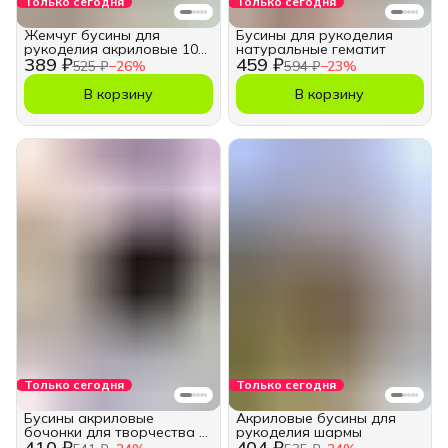
Только сегодня
Только сегодня
Жемчуг бусины для
Бусины для рукоделия
рукоделия акриловые 10
натуральные гематит
389 ₽
459 ₽
мм
525 ₽
−
26
%
594 ₽
−
23
%
В корзину
В корзину
Только сегодня
Только сегодня
Бусины акриловые
Акриловые бусины для
бочонки для творчества и
рукоделия шармы
410 ₽
404 ₽
рукоделия