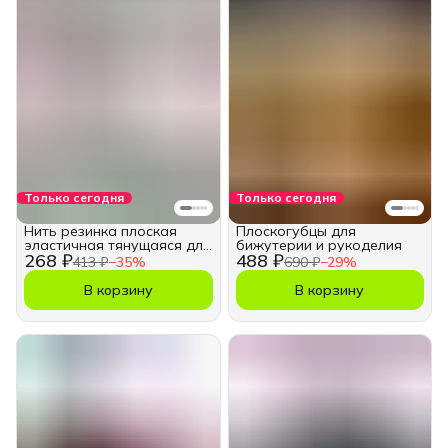
Только сегодня
Только сегодня
Нить резинка плоская
Плоскогубцы для
эластичная тянущаяся для
бижутерии и рукоделия
268 ₽
488 ₽
браслетов 10м.
413 ₽
−
35
%
690 ₽
−
29
%
В корзину
В корзину