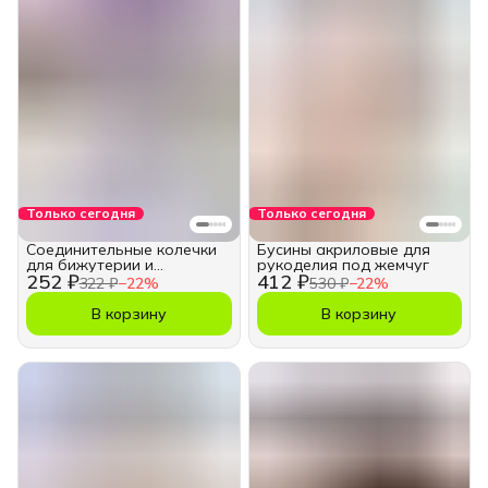
Только сегодня
Только сегодня
Соединительные колечки
Бусины акриловые для
для бижутерии и
рукоделия под жемчуг
252 ₽
412 ₽
рукоделия 10 мм
322 ₽
−
22
%
530 ₽
−
22
%
В корзину
В корзину