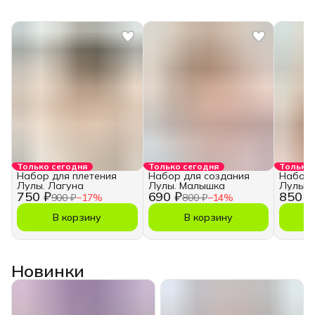
Только сегодня
Только сегодня
Только 
Набор для плетения
Набор для создания
Набор 
Лулы. Лагуна
Лулы. Малышка
Лулы. 
750 ₽
690 ₽
850 ₽
900 ₽
−
17
%
800 ₽
−
14
%
В корзину
В корзину
Новинки