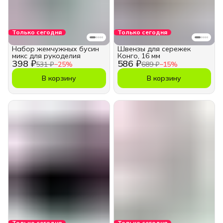
Только сегодня
Только сегодня
Набор жемчужных бусин
Швензы для сережек
микс для рукоделия
Конго, 16 мм
398 ₽
586 ₽
531 ₽
−
25
%
689 ₽
−
15
%
В корзину
В корзину
Только сегодня
Только сегодня