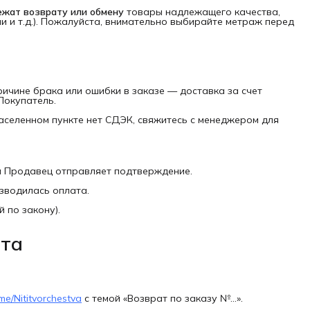
ежат возврату или обмену
товары надлежащего качества,
ни и т.д.). Пожалуйста, внимательно выбирайте метраж перед
ричине брака или ошибки в заказе — доставка за счет
Покупатель.
аселенном пункте нет СДЭК, свяжитесь с менеджером для
а Продавец отправляет подтверждение.
изводилась оплата.
й по закону).
ата
t.me/Nititvorchestva
с темой «Возврат по заказу №...».