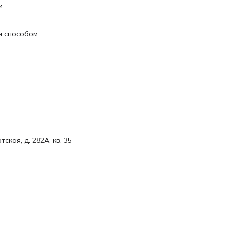
и.
м способом.
ская, д. 282А, кв. 35