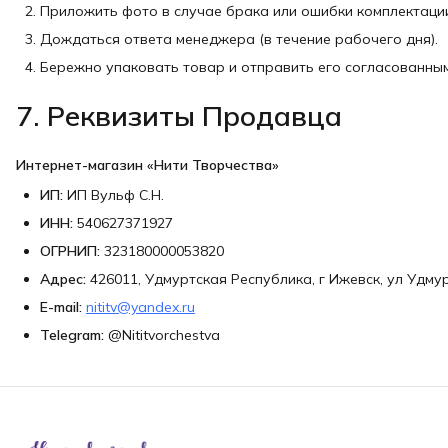
Приложить фото в случае брака или ошибки комплектаци
Дождаться ответа менеджера (в течение рабочего дня).
Бережно упаковать товар и отправить его согласованны
7. Реквизиты Продавца
Интернет-магазин «Нити Творчества»
ИП:
ИП Вульф С.Н.
ИНН:
540627371927
ОГРНИП:
323180000053820
Адрес:
426011, Удмуртская Республика, г Ижевск, ул Удмурт
E-mail:
nititv@yandex.ru
Telegram:
@Nititvorchestva