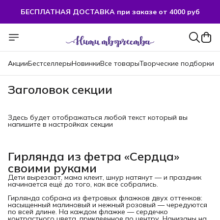
БЕСПЛАТНАЯ ДОСТАВКА при заказе от 4000 руб
Акции
Бестселлеры
Новинки
Все товары
Творческие подборки
Заголовок секции
Здесь будет отображаться любой текст который вы
напишите в настройках секции
Гирлянда из фетра «Сердца»
своими руками
Дети вырезают, мама клеит, шнур натянут — и праздник
начинается ещё до того, как все собрались.
Гирлянда собрана из фетровых флажков двух оттенков:
насыщенный малиновый и нежный розовый — чередуются
по всей длине. На каждом флажке — сердечко
контрастного цвета, приклеенное по центру. Нанизаны на