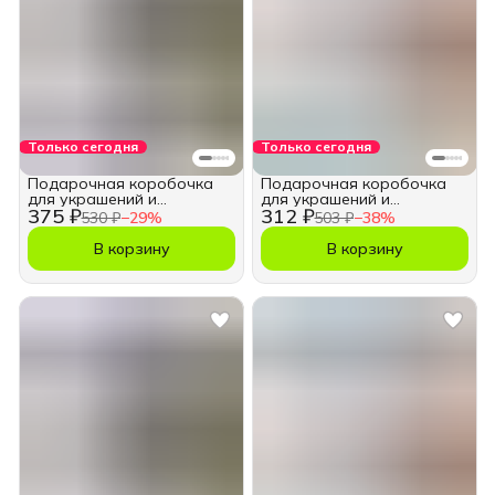
Только сегодня
Только сегодня
Подарочная коробочка
Подарочная коробочка
для украшений и
для украшений и
375 ₽
312 ₽
бижутерии 11х11 см.
бижутерии 7х7 см.
530 ₽
−
29
%
503 ₽
−
38
%
В корзину
В корзину