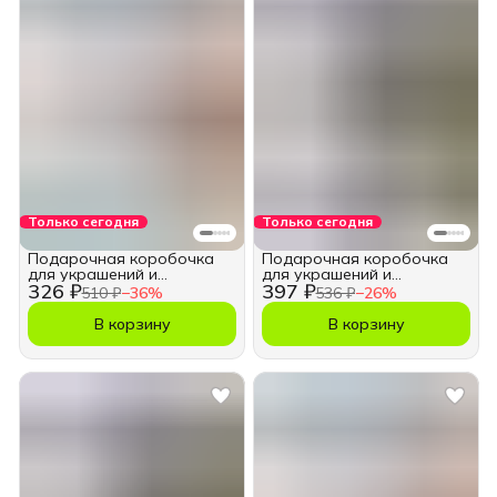
Только сегодня
Только сегодня
Подарочная коробочка
Подарочная коробочка
для украшений и
для украшений и
326 ₽
397 ₽
бижутерии 11х11 см.
бижутерии, набор 3 шт
510 ₽
−
36
%
536 ₽
−
26
%
В корзину
В корзину