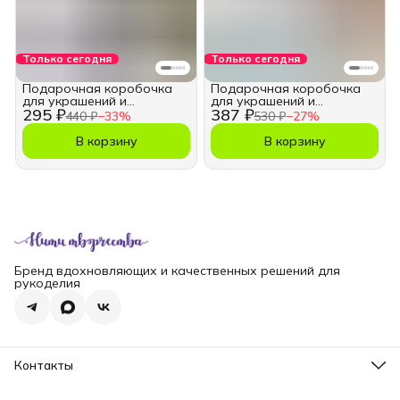
Только сегодня
Только сегодня
Подарочная коробочка
Подарочная коробочка
для украшений и
для украшений и
295 ₽
387 ₽
бижутерии 9х9 см.
бижутерии 9х9 см.
440 ₽
−
33
%
530 ₽
−
27
%
В корзину
В корзину
Бренд вдохновляющих и качественных решений для
рукоделия
Контакты
Телефон