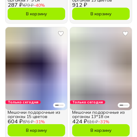
органзы 7*9 см
органзы 15 цветов
287 ₽
912 ₽
479 ₽
−
40
%
В корзину
В корзину
Только сегодня
Только сегодня
Мешочки подарочные из
Мешочки подарочные из
органзы 15 цветов
органзы 13*18 см
604 ₽
424 ₽
876 ₽
−
31
%
616 ₽
−
31
%
В корзину
В корзину