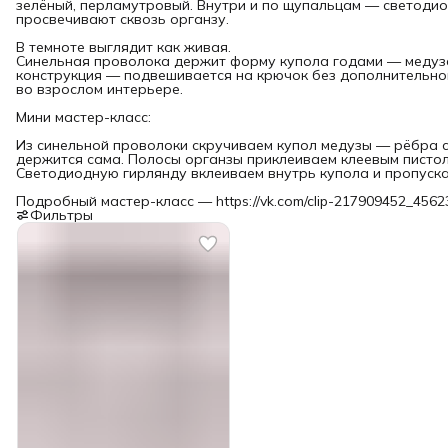
зелёный, перламутровый. Внутри и по щупальцам — светодио
просвечивают сквозь органзу.
В темноте выглядит как живая.
Синельная проволока держит форму купола годами — медуза
конструкция — подвешивается на крючок без дополнительно
во взрослом интерьере.
Мини мастер-класс:
Из синельной проволоки скручиваем купол медузы — рёбра с
держится сама. Полосы органзы приклеиваем клеевым писто
Светодиодную гирлянду вклеиваем внутрь купола и пропуска
Подробный мастер-класс — https://vk.com/clip-217909452_456
Фильтры