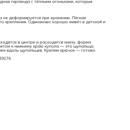
дная гирлянда с тёплыми огоньками, которые
 не деформируется при хранении. Лёгкая
го крепления. Одинаково хорошо живёт в детской и
ходятся в центре и расходятся книзу, форма
летом к нижнему краю купола — это щупальца.
ем вдоль щупальцев. Крепим крючок — готово.
239176