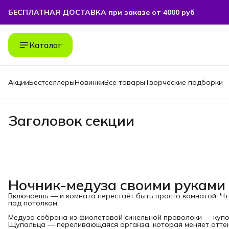
БЕСПЛАТНАЯ ДОСТАВКА при заказе от 4000 руб
Каталог
Акции
Бестселлеры
Новинки
Все товары
Творческие подборки
Заголовок секции
Ночник-медуза своими руками
Включаешь — и комната перестаёт быть просто комнатой. Ч
под потолком.
Медуза собрана из фиолетовой синельной проволоки — купо
Щупальца — переливающаяся органза, которая меняет оттено