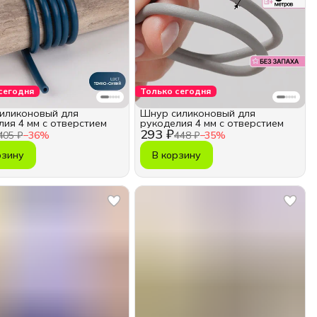
сегодня
Только сегодня
иликоновый для
Шнур силиконовый для
лия 4 мм с отверстием
рукоделия 4 мм с отверстием
293 ₽
405 ₽
−
36
%
448 ₽
−
35
%
рзину
В корзину