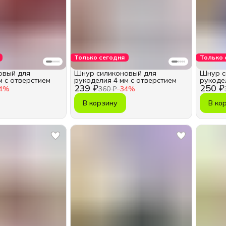
Только сегодня
Только 
овый для
Шнур силиконовый для
Шнур с
м с отверстием
рукоделия 4 мм с отверстием
рукоде
239 ₽
250 ₽
4
%
360 ₽
−
34
%
В корзину
В ко