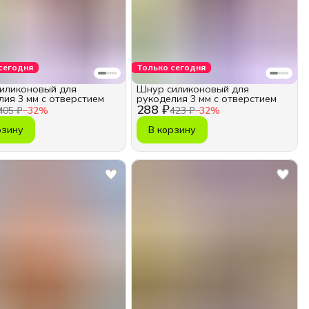
сегодня
Только сегодня
иликоновый для
Шнур силиконовый для
лия 3 мм с отверстием
рукоделия 3 мм с отверстием
288 ₽
405 ₽
−
32
%
423 ₽
−
32
%
рзину
В корзину