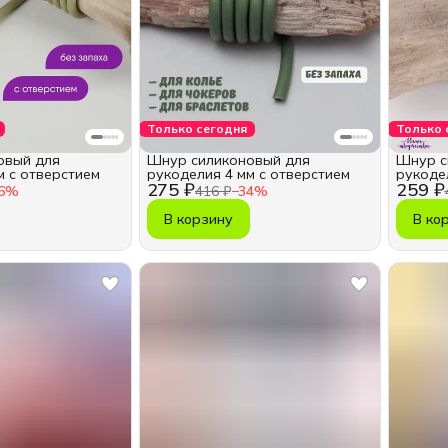
Только сегодня
Только 
овый для
Шнур силиконовый для
Шнур с
м с отверстием
рукоделия 4 мм с отверстием
рукоде
275 ₽
259 ₽
6
%
416 ₽
−
34
%
В корзину
В ко