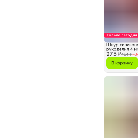
Только сегодня
Шнур силикон
рукоделия 4 м
275 ₽
414 ₽
−
3
В корзину