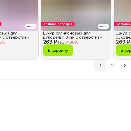
Только сегодня
Только 
овый для
Шнур силиконовый для
Шнур с
м с отверстием
рукоделия 3 мм с отверстием
рукоде
263 ₽
269 ₽
6
%
411 ₽
−
36
%
В корзину
В ко
1
2