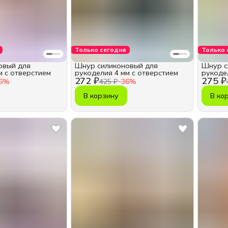
Только сегодня
Только 
овый для
Шнур силиконовый для
Шнур с
м с отверстием
рукоделия 4 мм с отверстием
рукоде
272 ₽
275 ₽
6
%
425 ₽
−
36
%
В корзину
В ко