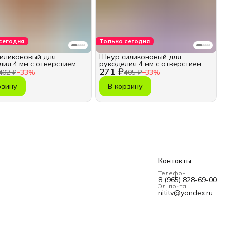
сегодня
Только сегодня
иликоновый для
Шнур силиконовый для
лия 4 мм с отверстием
рукоделия 4 мм с отверстием
271 ₽
402 ₽
−
33
%
405 ₽
−
33
%
рзину
В корзину
Контакты
Телефон
8 (965) 828-69-00
Эл. почта
nititv@yandex.ru