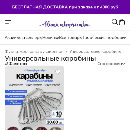
БЕСПЛАТНАЯ ДОСТАВКА при заказе от 4000 руб
Акции
Бестселлеры
Новинки
Все товары
Творческие подборки
Фурнитура конструкционная
›
Универсальные карабины
Главная
›
Универсальные карабины
Фильтры
Сортировка