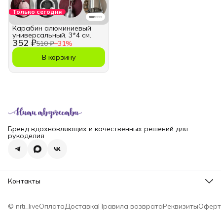
Только сегодня
Карабин алюминиевый
универсальный, 3*4 см.
352 ₽
510 ₽
−
31
%
В корзину
Бренд вдохновляющих и качественных решений для
рукоделия
Контакты
Телефон
8 (965) 828-69-00
© niti_live
Оплата
Доставка
Правила возврата
Реквизиты
Оферт
Эл. почта
nititv@yandex.ru