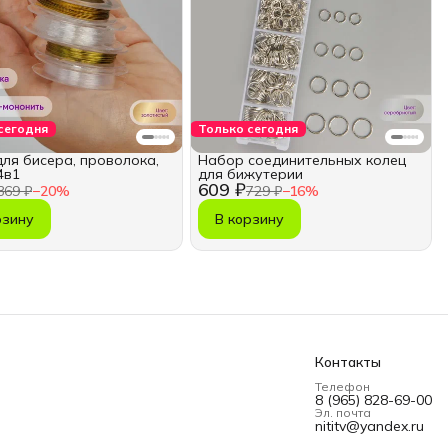
сегодня
Только сегодня
для бисера, проволока,
Набор соединительных колец
4в1
для бижутерии
609 ₽
369 ₽
−
20
%
729 ₽
−
16
%
рзину
В корзину
Контакты
Телефон
8 (965) 828-69-00
Эл. почта
nititv@yandex.ru