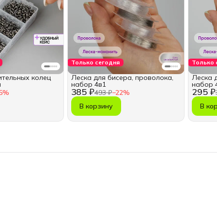
Только сегодня
Только 
ительных колец
Леска для бисера, проволока,
Леска 
и
набор 4в1
набор 
385 ₽
295 ₽
5
%
493 ₽
−
22
%
В корзину
В ко