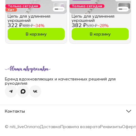
Только сегодня
Только сегодня
Хит
Цепь для удлинения
Цепь для удлинения
украшений
украшений
322 ₽
382 ₽
488 ₽
−
34
%
530 ₽
−
28
%
В корзину
В корзину
Бренд вдохновляющих и качественных решений для
рукоделия
Контакты
Телефон
8 (965) 828-69-00
© niti_live
Оплата
Доставка
Правила возврата
Реквизиты
Оферт
Эл. почта
nititv@yandex.ru