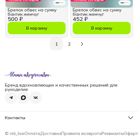
Брелок обвес на сумку
Брелок обвес на сумку
бантик жемчуг
бантик жемчуг
500 ₽
452 ₽
В корзину
В корзину
1
2
Бренд вдохновляющих и качественных решений для
рукоделия
Контакты
Телефон
8 (965) 828-69-00
© niti_live
Оплата
Доставка
Правила возврата
Реквизиты
Оферт
Эл. почта
nititv@yandex.ru