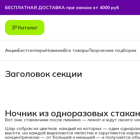
БЕСПЛАТНАЯ ДОСТАВКА при заказе от 4000 руб
Каталог
Акции
Бестселлеры
Новинки
Все товары
Творческие подборки
Заголовок секции
Ночник из одноразовых стака
Вот они, стаканчики после пикника — лежат и ждут своего час
Шар собран из цветков, каждый из которых — один одноразо
высоте, на каждой вырезаются лепестки и скругляются кара
концентрически — от большей к меньшей — и получается объ