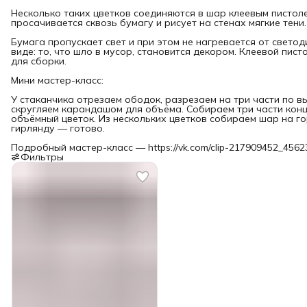
Несколько таких цветков соединяются в шар клеевым пистол
просачивается сквозь бумагу и рисует на стенах мягкие тени.
Бумага пропускает свет и при этом не нагревается от свето
виде: то, что шло в мусор, становится декором. Клеевой пис
для сборки.
Мини мастер-класс:
У стаканчика отрезаем ободок, разрезаем на три части по в
скругляем карандашом для объёма. Собираем три части конц
объёмный цветок. Из нескольких цветков собираем шар на г
гирлянду — готово.
Подробный мастер-класс — https://vk.com/clip-217909452_456
Фильтры