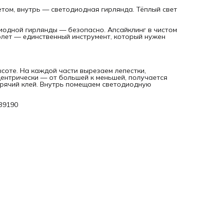
етом, внутрь — светодиодная гирлянда. Тёплый свет
диодной гирлянды — безопасно. Апсайклинг в чистом
толет — единственный инструмент, который нужен
ысоте. На каждой части вырезаем лепестки,
ентрически — от большей к меньшей, получается
орячий клей. Внутрь помещаем светодиодную
239190