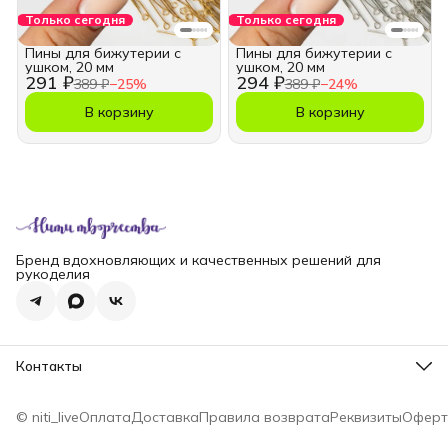
Только сегодня
Только сегодня
Пины для бижутерии с
Пины для бижутерии с
ушком, 20 мм
ушком, 20 мм
291 ₽
294 ₽
389 ₽
−
25
%
389 ₽
−
24
%
В корзину
В корзину
Бренд вдохновляющих и качественных решений для
рукоделия
Контакты
Телефон
8 (965) 828-69-00
© niti_live
Оплата
Доставка
Правила возврата
Реквизиты
Оферт
Эл. почта
nititv@yandex.ru