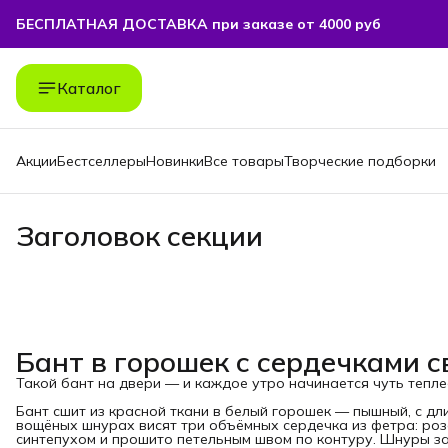
БЕСПЛАТНАЯ ДОСТАВКА при заказе от 4000 руб
Каталог
Акции
Бестселлеры
Новинки
Все товары
Творческие подборки
Заголовок секции
Бант в горошек с сердечками 
Такой бант на двери — и каждое утро начинается чуть тепле
Бант сшит из красной ткани в белый горошек — пышный, с дл
вощёных шнурах висят три объёмных сердечка из фетра: ро
синтепухом и прошито петельным швом по контуру. Шнуры за