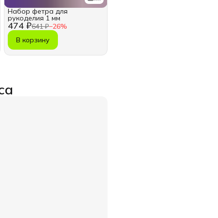
Набор фетра для
рукоделия 1 мм
474 ₽
641 ₽
−
26
%
В корзину
са