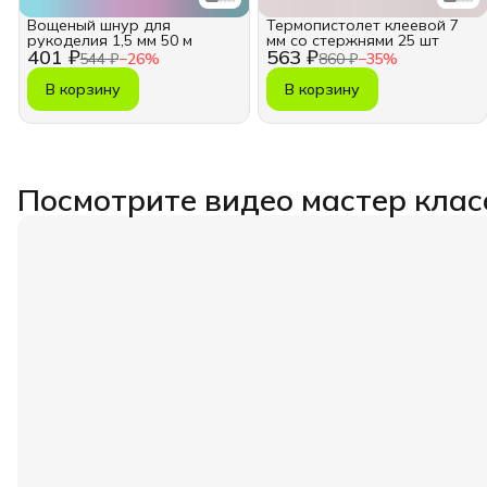
Вощеный шнур для
Термопистолет клеевой 7
рукоделия 1,5 мм 50 м
мм со стержнями 25 шт
401 ₽
563 ₽
544 ₽
−
26
%
860 ₽
−
35
%
В корзину
В корзину
Посмотрите видео мастер клас