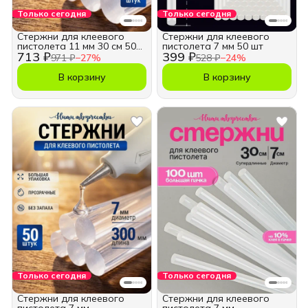
Только сегодня
Только сегодня
Стержни для клеевого
Стержни для клеевого
пистолета 11 мм 30 см 50
пистолета 7 мм 50 шт
713 ₽
399 ₽
шт
971 ₽
−
27
%
528 ₽
−
24
%
В корзину
В корзину
Только сегодня
Только сегодня
Стержни для клеевого
Стержни для клеевого