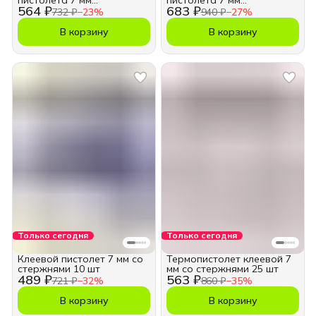
пистолета 7 мм
пистолета 7 мм
564 ₽
683 ₽
прозрачные 50 шт
прозрачные 100 шт
732 ₽
−
23
%
940 ₽
−
27
%
В корзину
В корзину
Только сегодня
Только сегодня
Клеевой пистолет 7 мм со
Термопистолет клеевой 7
стержнями 10 шт
мм со стержнями 25 шт
489 ₽
563 ₽
721 ₽
−
32
%
860 ₽
−
35
%
В корзину
В корзину