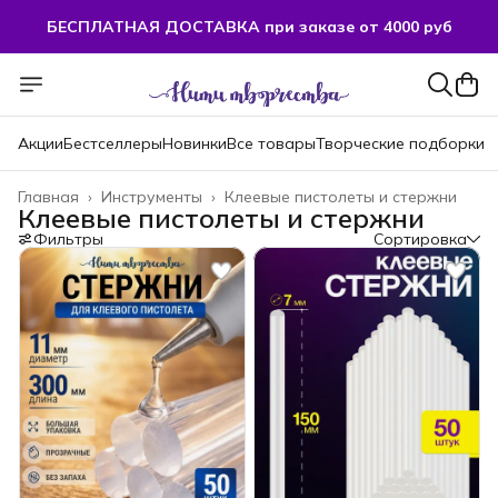
БЕСПЛАТНАЯ ДОСТАВКА при заказе от 4000 руб
Акции
Бестселлеры
Новинки
Все товары
Творческие подборки
Главная
›
Инструменты
›
Клеевые пистолеты и стержни
Клеевые пистолеты и стержни
Фильтры
Сортировка