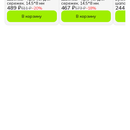
сережек, 14,5*8 мм
сережек, 14,5*8 мм.
шапочк
489 ₽
467 ₽
244 ₽
611 ₽
−
20
%
573 ₽
−
18
%
В корзину
В корзину