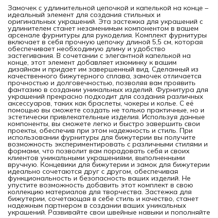
Замочек с удлинительной цепочкой и капелькой на конце –
идеальный элемент для создания стильных и
оригинальных украшений. Эта застежка для украшений с
удлинителем станет незаменимым компонентом в вашем
арсенале фурнитуры для рукоделия. Комплект фурнитуры
включает в себя прочную цепочку длиной 5,5 см, которая
обеспечивает необходимую длину и удобство
застегивания. В сочетании с элегантной капелькой на
конце, этот элемент добавляет изюминку к вашим
дизайнам и придает им завершенный вид. Сделанный из
качественного бижутерного сплава, замочек отличается
прочностью и долговечностью, позволяя вам проявить
фантазию в создании уникальных изделий. Фурнитура для
украшений прекрасно подходит для создания различных
аксессуаров, таких как браслеты, чокеры и колье. С её
помощью вы сможете создать не только практичные, но и
эстетически привлекательные изделия. Используя данные
компоненты, вы сможете легко и быстро завершить свои
проекты, обеспечив при этом надежность и стиль. При
использовании фурнитуры для бижутерии вы получите
возможность экспериментировать с различными стилями и
формами, что позволит вам порадовать себя и своих
клиентов уникальными украшениями, выполненными
вручную. Концевики для бижутерии и замок для бижутерии
идеально сочетаются друг с другом, обеспечивая
функциональность и безопасность ваших изделий. Не
упустите возможность добавить этот комплект в свою
коллекцию материалов для творчества. Застежка для
бижутерии, сочетающая в себе стиль и качество, станет
надежным партнером в создании ваших уникальных
украшений. Развивайте свои швейные навыки и пополняйте