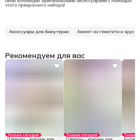
свою коллекцию оригинальными аксессуарами с помощью
этого прекрасного набора!
Аксессуары для бижутерии
Анклет из гематита и хруста
Рекомендуем для вас
Только сегодня
Только сегодня
Только 
Швензы - крючки для
Швензы - крючки для
Бусины