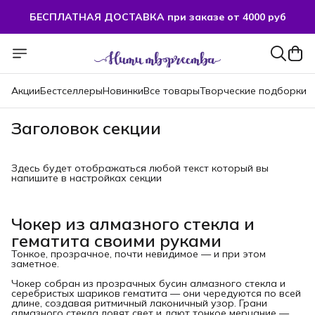
БЕСПЛАТНАЯ ДОСТАВКА при заказе от 4000 руб
Акции
Бестселлеры
Новинки
Все товары
Творческие подборки
Заголовок секции
Здесь будет отображаться любой текст который вы
напишите в настройках секции
Чокер из алмазного стекла и
гематита своими руками
Тонкое, прозрачное, почти невидимое — и при этом
заметное.
Чокер собран из прозрачных бусин алмазного стекла и
серебристых шариков гематита — они чередуются по всей
длине, создавая ритмичный лаконичный узор. Грани
алмазного стекла ловят свет и дают тонкое мерцание —