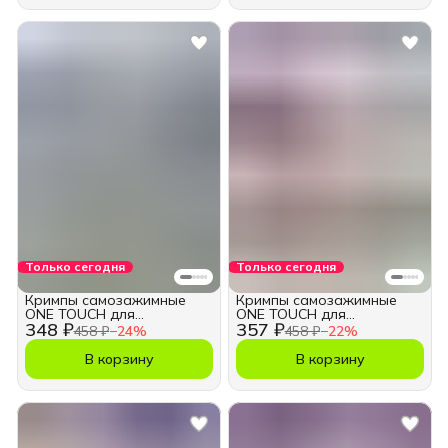
Только сегодня
Только сегодня
Кримпы самозажимные
Кримпы самозажимные
ONE TOUCH для
ONE TOUCH для
348 ₽
357 ₽
бижутерии 3,3 мм.
бижутерии 3,3 мм.
458 ₽
−
24
%
458 ₽
−
22
%
В корзину
В корзину