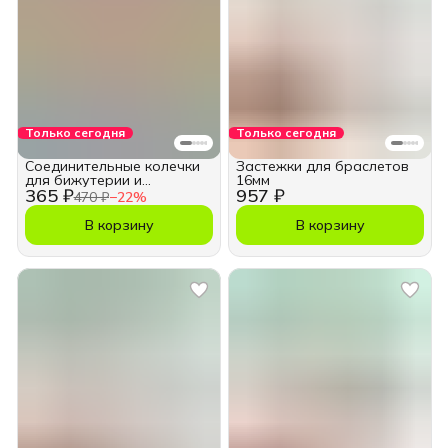
Только сегодня
Только сегодня
Соединительные колечки
Застежки для браслетов
для бижутерии и
16мм
365 ₽
957 ₽
рукоделия 10 мм
470 ₽
−
22
%
В корзину
В корзину