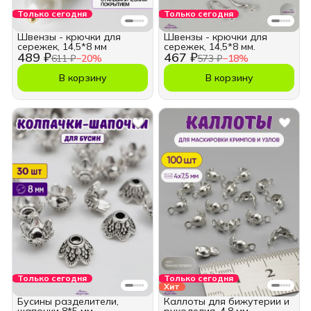
Только сегодня
Только сегодня
Швензы - крючки для
Швензы - крючки для
сережек, 14,5*8 мм
сережек, 14,5*8 мм.
489 ₽
467 ₽
611 ₽
−
20
%
573 ₽
−
18
%
В корзину
В корзину
Только сегодня
Только сегодня
Хит
Бусины разделители,
Каллоты для бижутерии и