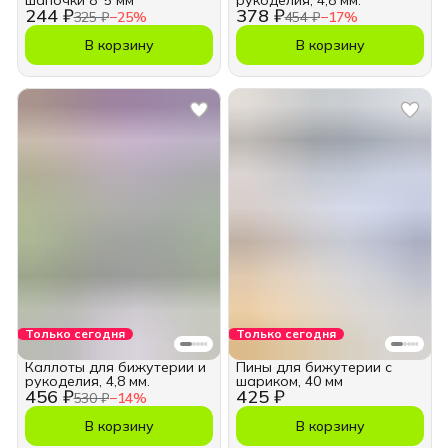
шапочки 8*5 мм
рукоделия, 4,8 мм.
244 ₽
378 ₽
325 ₽
−
25
%
454 ₽
−
17
%
В корзину
В корзину
Только сегодня
Только сегодня
Каллоты для бижутерии и
Пины для бижутерии с
рукоделия, 4,8 мм.
шариком, 40 мм
456 ₽
425 ₽
530 ₽
−
14
%
В корзину
В корзину