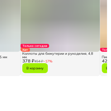
Только сегодня
Хит
Тольк
Каллоты для бижутерии и рукоделия, 4,8
5 мм
мм.
Пины
378 ₽
425
454 ₽
−
17
%
В корзину
В 