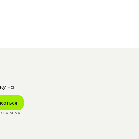
ку на
саться
сональных