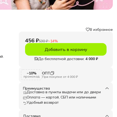
В избранное
456 ₽
530 ₽
−
14
%
Добавить в корзину
й.
До бесплатной доставки:
4 000 ₽
ым
−10%
ОПТ
промокод
При покупке от 4 000 ₽
я
ам
Преимущества
Доставка в пункты выдачи или до двери
й
Оплата — картой, СБП или наличными
Удобный возврат
аше
Доставка