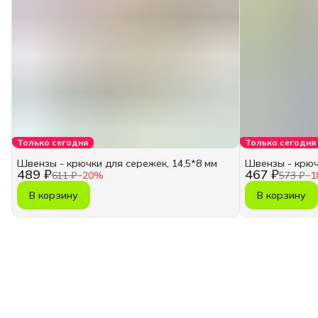
Только сегодня
Только сегодня
Швензы - крючки для сережек, 14,5*8 мм
Швензы - крючк
489 ₽
467 ₽
611 ₽
−
20
%
573 ₽
−
1
В корзину
В корзину