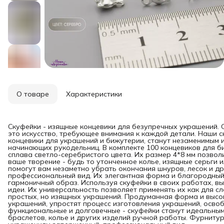
О товаре
Характеристики
Скуфейки - изящные концевики для безупречных украшений.
это искусство, требующее внимания к каждой детали. Наши с
концевики для украшений и бижутерии, станут незаменимым и
начинающих рукодельниц. В комплекте 100 концевиков для 
сплава светло-серебристого цвета. Их размер 4*8 мм позвол
ваше творение - будь то утонченное колье, изящные серьги
помогут вам незаметно убрать окончания шнуров, лесок и д
профессиональный вид. Их элегантная форма и благородный
гармоничный образ. Используя скуфейки в своих работах, в
идеи. Их универсальность позволяет применять их как для с
простых, но изящных украшений. Продуманная форма и высо
украшений, упростят процесс изготовления украшений, осво
функциональные и долговечные - скуфейки станут идеальны
браслетов, колье и других изделий ручной работы. Фурниту