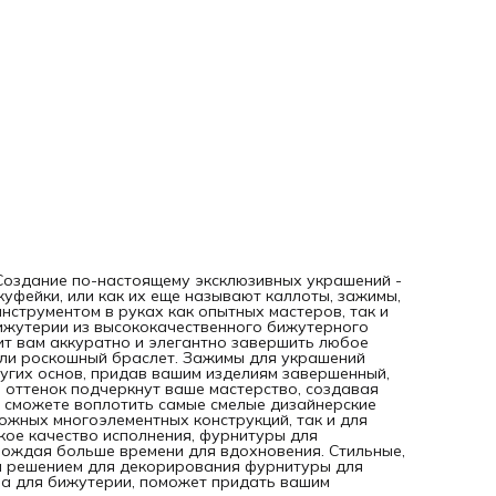
смелые дизайнерские идеи. Их универсальность позволяе
применять их как для сложных многоэлементных конструк
так и для простых, но изящных украшений. Продуманная
форма и высокое качество исполнения, фурнитуры для
украшений, упростят процесс изготовления украшений,
освобождая больше времени для вдохновения. Стильные,
функциональные и долговечные - скуфейки станут идеал
решением для декорирования фурнитуры для браслетов,
колье и других изделий ручной работы. Фурнитура для
бижутерии, поможет придать вашим украшениям
завершенный, профессиональный вид.
 Создание по-настоящему эксклюзивных украшений -
куфейки, или как их еще называют каллоты, зажимы,
нструментом в руках как опытных мастеров, так и
бижутерии из высококачественного бижутерного
ит вам аккуратно и элегантно завершить любое
 или роскошный браслет. Зажимы для украшений
ругих основ, придав вашим изделиям завершенный,
 оттенок подчеркнут ваше мастерство, создавая
ы сможете воплотить самые смелые дизайнерские
ложных многоэлементных конструкций, так и для
кое качество исполнения, фурнитуры для
бождая больше времени для вдохновения. Стильные,
м решением для декорирования фурнитуры для
ра для бижутерии, поможет придать вашим