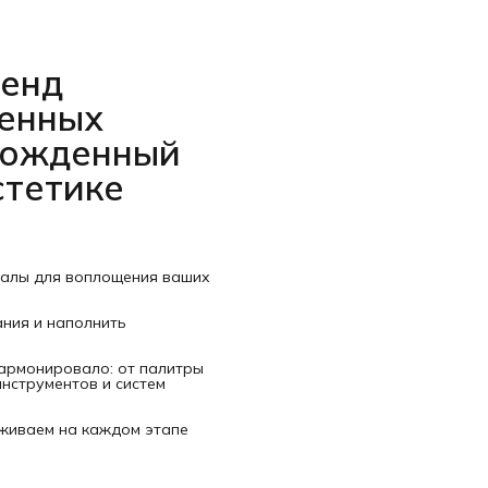
ренд
венных
рожденный
стетике
иалы для воплощения ваших
ания и наполнить
гармонировало: от палитры
нструментов и систем
рживаем на каждом этапе