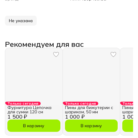
Не указана
Рекомендуем для вас
Только сегодня
Только сегодня
Только 
Фурнитура Цепочка
Пины для бижутерии с
Пины д
для сумки 120 см
шариком, 50 мм
шарико
1 500 ₽
1 000 ₽
1 000
В корзину
В корзину