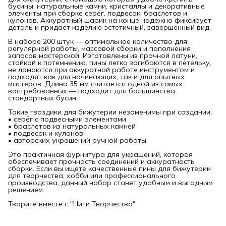
бусины, натуральные камни, кристаллы и декоративные
элементы при сборке серёг, подвесок, браслетов и
кулонов. Аккуратный шарик на конце надежно фиксирует
деталь и придаёт изделию эстетичный, завершённый вид.
В наборе 200 штук — оптимальное количество для
регулярной работы, массовой сборки и пополнения
запасов мастерской. Изготовлены из прочной латуни,
стойкой к потемнению, пины легко загибаются в петельку,
не ломаются при аккуратной работе инструментом и
подходят как для начинающих, так и для опытных
мастеров. Длина 35 мм считается одной из самых
востребованных — подходит для большинства
стандартных бусин.
Такие гвоздики для бижутерии незаменимы при создании:
• серёг с подвесными элементами
• браслетов из натуральных камней
• подвесок и кулонов
• авторских украшений ручной работы
Это практичная фурнитура для украшений, которая
обеспечивает прочность соединений и аккуратность
сборки. Если вы ищете качественные пины для бижутерии
для творчества, хобби или профессионального
производства, данный набор станет удобным и выгодным
решением.
Творите вместе с "Нити Творчества"