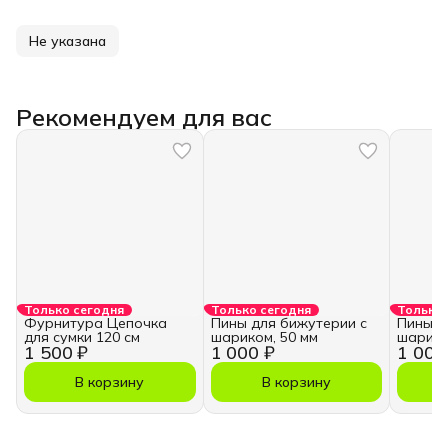
Не указана
Рекомендуем для вас
Только сегодня
Только сегодня
Только 
Фурнитура Цепочка
Пины для бижутерии с
Пины д
для сумки 120 см
шариком, 50 мм
шарико
1 500 ₽
1 000 ₽
1 000
В корзину
В корзину