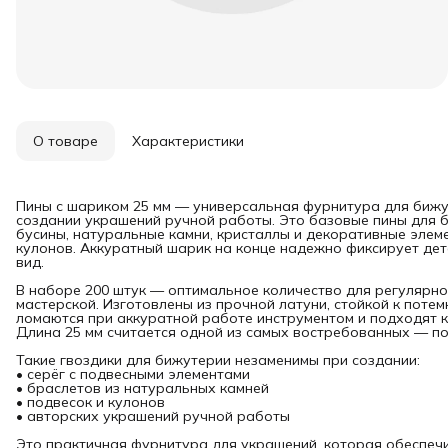
О товаре
Характеристики
Пины с шариком 25 мм — универсальная фурнитура для бижу
создании украшений ручной работы. Это базовые пины для 
бусины, натуральные камни, кристаллы и декоративные элеме
кулонов. Аккуратный шарик на конце надежно фиксирует дет
вид.
В наборе 200 штук — оптимальное количество для регулярно
мастерской. Изготовлены из прочной латуни, стойкой к потем
ломаются при аккуратной работе инструментом и подходят к
Длина 25 мм считается одной из самых востребованных — п
Такие гвоздики для бижутерии незаменимы при создании:
• серёг с подвесными элементами
• браслетов из натуральных камней
• подвесок и кулонов
• авторских украшений ручной работы
Это практичная фурнитура для украшений, которая обеспечи