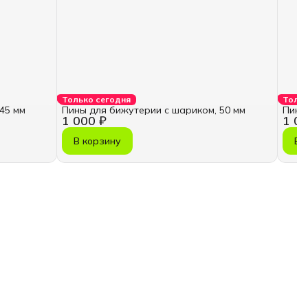
Только сегодня
Тольк
45 мм
Пины для бижутерии с шариком, 50 мм
Пины
1 000 ₽
1 00
В корзину
В 