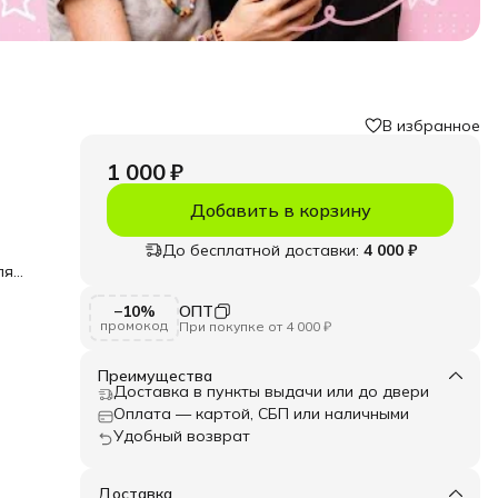
В избранное
1 000 ₽
Добавить в корзину
До бесплатной доставки:
4 000 ₽
ля
 при
−10%
ОПТ
промокод
При покупке от 4 000 ₽
ярной
Преимущества
ой.
Доставка в пункты выдачи или до двери
ины
й
Оплата — картой, СБП или наличными
к и
Удобный возврат
самых
ных
Доставка