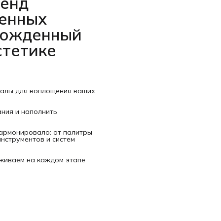
ренд
венных
рожденный
стетике
иалы для воплощения ваших
ания и наполнить
гармонировало: от палитры
нструментов и систем
рживаем на каждом этапе