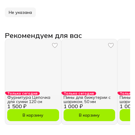
Не указана
Рекомендуем для вас
Только сегодня
Только сегодня
Только 
Фурнитура Цепочка
Пины для бижутерии с
Пины д
для сумки 120 см
шариком, 50 мм
шарико
1 500 ₽
1 000 ₽
1 000
В корзину
В корзину