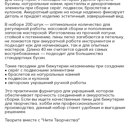
бусины, натуральные камни, кристаллы и декоративные
элементы при сборке серёг, подвесок, браслетов и
кулонов. Аккуратный шарик на конце надежно фиксирует
деталь и придаёт изделию эстетичный, завершённый вид.
В наборе 200 штук — оптимальное количество для
регулярной работы, массовой сборки и пополнения
запасов мастерской. Изготовлены из прочной латуни,
стойкой к потемнению, пины легко загибаются в петельку,
не ломаются при аккуратной работе инструментом и
подходят как для начинающих, так и для опытных
мастеров. Длина 40 мм считается одной из самых
востребованных — подходит для большинства
стандартных бусин.
Такие гвоздики для бижутерии незаменимы при создании:
• серёг с подвесными элементами
• браслетов из натуральных камней
• подвесок и кулонов
• авторских украшений ручной работы
Это практичная фурнитура для украшений, которая
обеспечивает прочность соединений и аккуратность
сборки. Если вы ищете качественные пины для бижутерии
для творчества, хобби или профессионального
производства, данный набор станет удобным и выгодным
решением.
Творите вместе с "Нити Творчества"