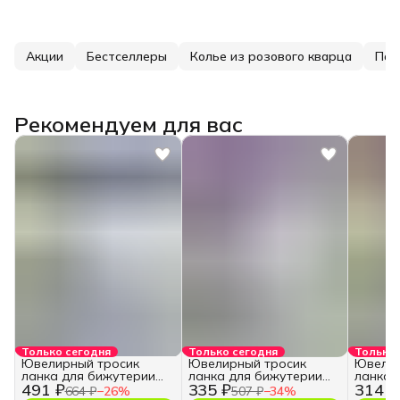
Акции
Бестселлеры
Колье из розового кварца
Поп
Рекомендуем для вас
Только сегодня
Только сегодня
Только 
Ювелирный тросик
Ювелирный тросик
Ювелир
ланка для бижутерии
ланка для бижутерии
ланка 
491 ₽
335 ₽
314 ₽
0,25 мм.
0,45 мм.
0,3 мм.
664 ₽
−
26
%
507 ₽
−
34
%