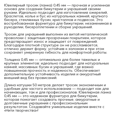
Ювелирный тросик (ланка) 0,45 мм — прочная и усиленная
основа для создания бижутерии и украшений своими
руками. Идеально подходит для изготовления ожерелий,
браслетов, колье и бус из натуральных камней, крупного
бисера, стеклянных бусин, кристаллов и подвесок. Это
востребованная фурнитура для бижутерии, незаменимая в
рукоделии, бисероплетении и сборке украшений.
Тросик для украшений выполнен из витой металлической
проволоки с защитным прозрачным покрытием, которое
предотвращает износ и защищает от повреждений.
Благодаря плотной структуре он не расслаивается,
отлично держит форму, устойчив к заломам и при этом
сохраняет умеренную гибкость для комфортной работы.
Толщина 0,45 мм — оптимальна для более тяжелых и
крупных элементов: идеально подходит для натуральных
камней, массивных бусин и украшений, где важна
повышенная прочность и надежность. Обеспечивает
дополнительную устойчивость изделия и аккуратный
внешний вид без провисаний.
Длина катушки 50 метров делает тросик экономичным и
удобным для частого использования — подходит как для
начинающих, так и для профессионалов. Ювелирная ланка
0,45 мм — это надежная фурнитура для бижутерии,
которая помогает создавать прочные, аккуратные и
долговечные украшения с профессиональным
результатом. Создавайте уникальные изделия вместе с
«Нити творчества»!