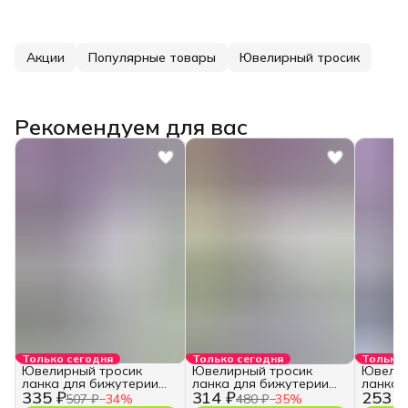
Акции
Популярные товары
Ювелирный тросик
Рекомендуем для вас
Только сегодня
Только сегодня
Только 
Ювелирный тросик
Ювелирный тросик
Ювелир
ланка для бижутерии
ланка для бижутерии
ланка 
335 ₽
314 ₽
253 ₽
0,45 мм.
0,3 мм.
0,25 мм
507 ₽
−
34
%
480 ₽
−
35
%