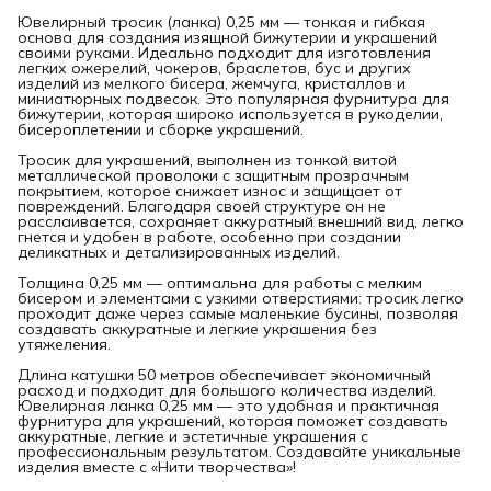
Ювелирный тросик (ланка) 0,25 мм — тонкая и гибкая
основа для создания изящной бижутерии и украшений
своими руками. Идеально подходит для изготовления
легких ожерелий, чокеров, браслетов, бус и других
изделий из мелкого бисера, жемчуга, кристаллов и
миниатюрных подвесок. Это популярная фурнитура для
бижутерии, которая широко используется в рукоделии,
бисероплетении и сборке украшений.
Тросик для украшений, выполнен из тонкой витой
металлической проволоки с защитным прозрачным
покрытием, которое снижает износ и защищает от
повреждений. Благодаря своей структуре он не
расслаивается, сохраняет аккуратный внешний вид, легко
гнется и удобен в работе, особенно при создании
деликатных и детализированных изделий.
Толщина 0,25 мм — оптимальна для работы с мелким
бисером и элементами с узкими отверстиями: тросик легко
проходит даже через самые маленькие бусины, позволяя
создавать аккуратные и легкие украшения без
утяжеления.
Длина катушки 50 метров обеспечивает экономичный
расход и подходит для большого количества изделий.
Ювелирная ланка 0,25 мм — это удобная и практичная
фурнитура для украшений, которая поможет создавать
аккуратные, легкие и эстетичные украшения с
профессиональным результатом. Создавайте уникальные
изделия вместе с «Нити творчества»!