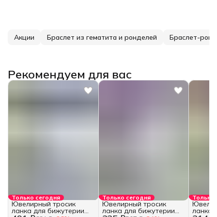
Акции
Браслет из гематита и ронделей
Браслет-ромб
Рекомендуем для вас
Только сегодня
Только сегодня
Только 
Ювелирный тросик
Ювелирный тросик
Ювелир
ланка для бижутерии
ланка для бижутерии
ланка 