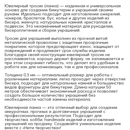
Ювелирный тросик (ланка) — надежная и универсальная
основа для создания бижутерии и украшений своими
руками. Идеально подходит для изготовления ожерелий,
чокеров, браслетов, бус, колье и других изделий из
бисера, жемчуга, натуральных камней, кристаллов и
подвесок. Это незаменимый материал для рукоделия,
бисероплетения и сборки украшений.
Тросик для украшений выполнен из прочной витой
металлической проволоки с защитным прозрачным
покрытием, которое предотвращает износ, защищает от
повреждений и продлевает срок службы изделия.
Благодаря своей конструкции ювелирный тросик не
расслаивается, хорошо держит форму, не заламывается и
при этом сохраняет гибкость, что делает его удобным в
работе как для начинающих, так и для профессионалов.
Толщина 0,3 мм — оптимальный размер для работы с
различными материалами: легко проходит через отверстия
бисера, подходит для натуральных камней и большинства
видов фурнитуры для бижутерии. Длина катушки 50
метров обеспечивает экономичный расход и позволяет
создать большое количество украшений без
необходимости частой замены материала.
Ювелирная ланка — это отличный выбор для создания
аккуратных, прочных и долговечных украшений с
профессиональным результатом. Подходит для
творчества, хобби, handmade изделий и изготовления
украшений на продажу. Создавайте уникальные изделия
вместе с «Нити творчества»!