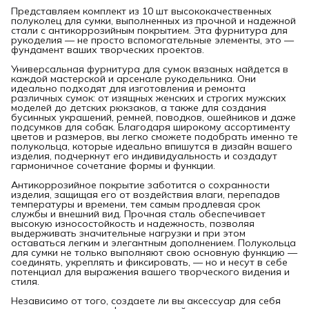
Представляем комплект из 10 шт высококачественных
полуколец для сумки, выполненных из прочной и надежной
стали с антикоррозийным покрытием. Эта фурнитура для
рукоделия — не просто вспомогательные элементы, это —
фундамент ваших творческих проектов.
Универсальная фурнитура для сумок вязаных найдется в
каждой мастерской и арсенале рукодельника. Они
идеально подходят для изготовления и ремонта
различных сумок: от изящных женских и строгих мужских
моделей до детских рюкзаков, а также для создания
бусинных украшений, ремней, поводков, ошейников и даже
подсумков для собак. Благодаря широкому ассортименту
цветов и размеров, вы легко сможете подобрать именно те
полукольца, которые идеально впишутся в дизайн вашего
изделия, подчеркнут его индивидуальность и создадут
гармоничное сочетание формы и функции.
Антикоррозийное покрытие заботится о сохранности
изделия, защищая его от воздействия влаги, перепадов
температуры и времени, тем самым продлевая срок
службы и внешний вид. Прочная сталь обеспечивает
высокую износостойкость и надежность, позволяя
выдерживать значительные нагрузки и при этом
оставаться легким и элегантным дополнением. Полукольца
для сумки не только выполняют свою основную функцию —
соединять, укреплять и фиксировать, — но и несут в себе
потенциал для выражения вашего творческого видения и
стиля.
Независимо от того, создаете ли вы аксессуар для себя