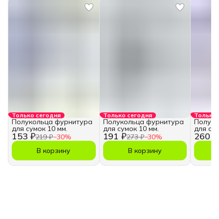
Только сегодня
Только сегодня
Только 
Полукольца фурнитура
Полукольца фурнитура
Полуко
для сумок 10 мм.
для сумок 10 мм.
для сум
153 ₽
191 ₽
260 ₽
219 ₽
−
30
%
273 ₽
−
30
%
В корзину
В корзину