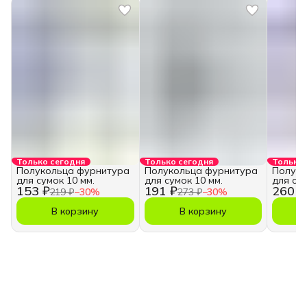
Только сегодня
Только сегодня
Только 
Полукольца фурнитура
Полукольца фурнитура
Полуко
для сумок 10 мм.
для сумок 10 мм.
для сум
153 ₽
191 ₽
260 ₽
219 ₽
−
30
%
273 ₽
−
30
%
В корзину
В корзину