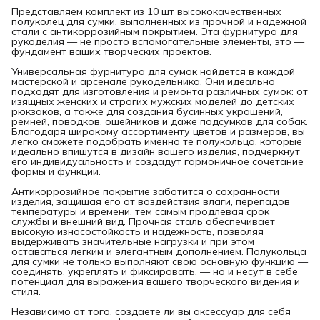
Представляем комплект из 10 шт высококачественных
полуколец для сумки, выполненных из прочной и надежной
стали с антикоррозийным покрытием. Эта фурнитура для
рукоделия — не просто вспомогательные элементы, это —
фундамент ваших творческих проектов.
Универсальная фурнитура для сумок найдется в каждой
мастерской и арсенале рукодельника. Они идеально
подходят для изготовления и ремонта различных сумок: от
изящных женских и строгих мужских моделей до детских
рюкзаков, а также для создания бусинных украшений,
ремней, поводков, ошейников и даже подсумков для собак.
Благодаря широкому ассортименту цветов и размеров, вы
легко сможете подобрать именно те полукольца, которые
идеально впишутся в дизайн вашего изделия, подчеркнут
его индивидуальность и создадут гармоничное сочетание
формы и функции.
Антикоррозийное покрытие заботится о сохранности
изделия, защищая его от воздействия влаги, перепадов
температуры и времени, тем самым продлевая срок
службы и внешний вид. Прочная сталь обеспечивает
высокую износостойкость и надежность, позволяя
выдерживать значительные нагрузки и при этом
оставаться легким и элегантным дополнением. Полукольца
для сумки не только выполняют свою основную функцию —
соединять, укреплять и фиксировать, — но и несут в себе
потенциал для выражения вашего творческого видения и
стиля.
Независимо от того, создаете ли вы аксессуар для себя