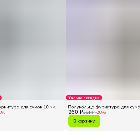
Только сегодня
рнитура для сумок 10 мм.
Полукольца фурнитура для сумок
260 ₽
0
%
361 ₽
−
28
%
В корзину