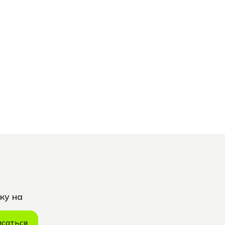
ку на
саться