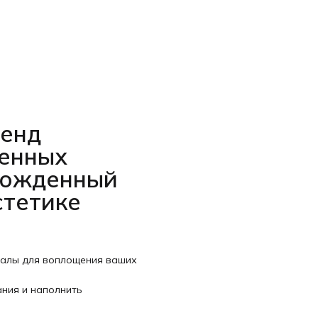
ренд
венных
рожденный
стетике
иалы для воплощения ваших
ания и наполнить