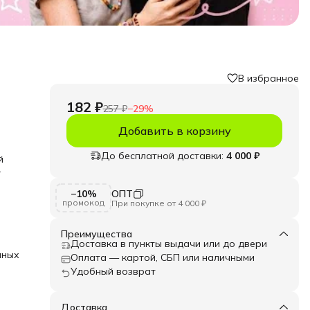
В избранное
182 ₽
257 ₽
−
29
%
Добавить в корзину
До бесплатной доставки:
4 000 ₽
й
—
−10%
ОПТ
промокод
При покупке от 4 000 ₽
ходят
 а
Преимущества
ов,
Доставка в пункты выдачи или до двери
кому
аных
Оплата — картой, СБП или наличными
Удобный возврат
ормы
лия,
Доставка