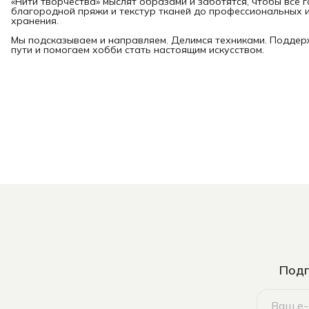
«Нити творчества» мыслят образами и заботятся, чтобы всё 
благородной пряжи и текстур тканей до профессиональных и
хранения.
Мы подсказываем и направляем. Делимся техниками. Подде
пути и помогаем хобби стать настоящим искусством.
Подп