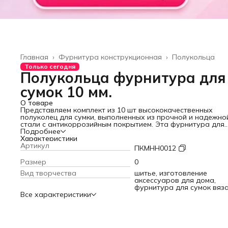
Главная
›
Фурнитура конструкционная
›
Полукольца
Только сегодня
Полукольца фурнитура для
сумок 10 мм.
О товаре
Представляем комплект из 10 шт высококачественных
полуколец для сумки, выполненных из прочной и надежно
стали с антикоррозийным покрытием. Эта фурнитура для
рукоделия — не просто вспомогательные элементы, это 
Подробнее
фундамент ваших творческих проектов.
Характеристики
Универсальная фурнитура для сумок найдется в каждой
Артикул
ПКМНН0012
мастерской и арсенале рукодельника. Они идеально под
для изготовления и ремонта различных сумок: от изящных
Размер
0
женских и строгих мужских моделей до детских рюкзаков,
Вид творчества
шитье, изготовление
также для создания бусинных украшений, ремней, поводк
аксессуаров для дома,
ошейников и даже подсумков для собак. Благодаря широ
фурнитура для сумок вяз
ассортименту цветов и размеров, вы легко сможете
Все характеристики
подобрать именно те полукольца, которые идеально
впишутся в дизайн вашего изделия, подчеркнут его
индивидуальность и создадут гармоничное сочетание ф
и функции.
Антикоррозийное покрытие заботится о сохранности изде