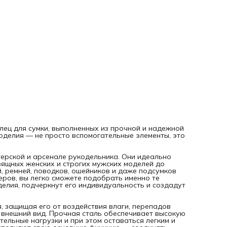
защищая его от воздействия влаги, перепадов температу
времени, тем самым продлевая срок службы и внешний ви
Прочная сталь обеспечивает высокую износостойкость и
надежность, позволяя выдерживать значительные нагруз
при этом оставаться легким и элегантным дополнением.
Полукольца для сумки не только выполняют свою основн
функцию — соединять, укреплять и фиксировать, — но и н
в себе потенциал для выражения вашего творческого ви
и стиля.
Независимо от того, создаете ли вы аксессуар для себя и
занимаетесь профессиональной деятельностью в област
рукоделия, этот аксессуар для сумок станет надежной о
и вдохновением для реализации самых смелых идей. Пуст
каждая ваша работа будет прочной, красивой и наполне
смыслом.
Пусть каждый ваш проект обретет крепкость и красоту с
помощью особого штриха мастерства и вдохновения — «
Творчества».
лец для сумки, выполненных из прочной и надежной
оделия — не просто вспомогательные элементы, это
ерской и арсенале рукодельника. Они идеально
зящных женских и строгих мужских моделей до
, ремней, поводков, ошейников и даже подсумков
еров, вы легко сможете подобрать именно те
делия, подчеркнут его индивидуальность и создадут
, защищая его от воздействия влаги, перепадов
 внешний вид. Прочная сталь обеспечивает высокую
ельные нагрузки и при этом оставаться легким и