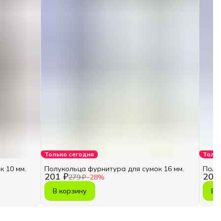
Только сегодня
Тольк
 10 мм.
Полукольца фурнитура для сумок 16 мм.
Полу
201 ₽
207
279 ₽
−
28
%
В корзину
В 