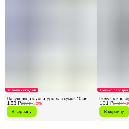
Только сегодня
Только сегодня
Полукольца фурнитура для сумок 10 мм.
Полукольца фу
153 ₽
191 ₽
219 ₽
−
30
%
273 ₽
−
3
В корзину
В корзину