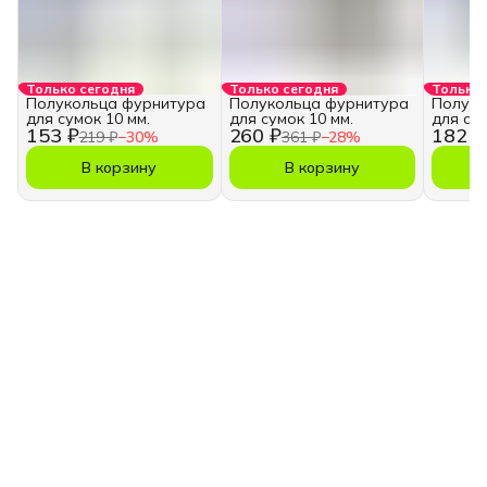
Только сегодня
Только сегодня
Только 
Полукольца фурнитура
Полукольца фурнитура
Полуко
для сумок 10 мм.
для сумок 10 мм.
для сум
153 ₽
260 ₽
182 ₽
219 ₽
−
30
%
361 ₽
−
28
%
В корзину
В корзину