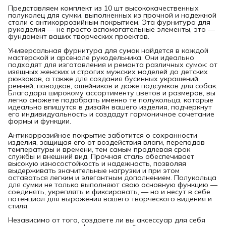
Представляем комплект из 10 шт высококачественных
полуколец для сумки, выполненных из прочной и надежной
стали с антикоррозийным покрытием. Эта фурнитура для
рукоделия — не просто вспомогательные элементы, это —
фундамент ваших творческих проектов.
Универсальная фурнитура для сумок найдется в каждой
мастерской и арсенале рукодельника. Они идеально
подходят для изготовления и ремонта различных сумок: от
изящных женских и строгих мужских моделей до детских
рюкзаков, а также для создания бусинных украшений,
ремней, поводков, ошейников и даже подсумков для собак.
Благодаря широкому ассортименту цветов и размеров, вы
легко сможете подобрать именно те полукольца, которые
идеально впишутся в дизайн вашего изделия, подчеркнут
его индивидуальность и создадут гармоничное сочетание
формы и функции.
Антикоррозийное покрытие заботится о сохранности
изделия, защищая его от воздействия влаги, перепадов
температуры и времени, тем самым продлевая срок
службы и внешний вид. Прочная сталь обеспечивает
высокую износостойкость и надежность, позволяя
выдерживать значительные нагрузки и при этом
оставаться легким и элегантным дополнением. Полукольца
для сумки не только выполняют свою основную функцию —
соединять, укреплять и фиксировать, — но и несут в себе
потенциал для выражения вашего творческого видения и
стиля.
Независимо от того, создаете ли вы аксессуар для себя