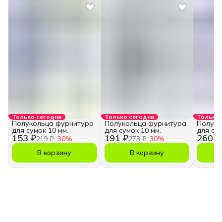
Только сегодня
Только сегодня
Только 
Полукольца фурнитура
Полукольца фурнитура
Полуко
для сумок 10 мм.
для сумок 10 мм.
для сум
153 ₽
191 ₽
260 ₽
219 ₽
−
30
%
273 ₽
−
30
%
В корзину
В корзину