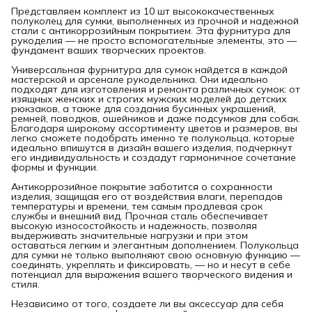
Представляем комплект из 10 шт высококачественных
полуколец для сумки, выполненных из прочной и надежной
стали с антикоррозийным покрытием. Эта фурнитура для
рукоделия — не просто вспомогательные элементы, это —
фундамент ваших творческих проектов.
Универсальная фурнитура для сумок найдется в каждой
мастерской и арсенале рукодельника. Они идеально
подходят для изготовления и ремонта различных сумок: от
изящных женских и строгих мужских моделей до детских
рюкзаков, а также для создания бусинных украшений,
ремней, поводков, ошейников и даже подсумков для собак.
Благодаря широкому ассортименту цветов и размеров, вы
легко сможете подобрать именно те полукольца, которые
идеально впишутся в дизайн вашего изделия, подчеркнут
его индивидуальность и создадут гармоничное сочетание
формы и функции.
Антикоррозийное покрытие заботится о сохранности
изделия, защищая его от воздействия влаги, перепадов
температуры и времени, тем самым продлевая срок
службы и внешний вид. Прочная сталь обеспечивает
высокую износостойкость и надежность, позволяя
выдерживать значительные нагрузки и при этом
оставаться легким и элегантным дополнением. Полукольца
для сумки не только выполняют свою основную функцию —
соединять, укреплять и фиксировать, — но и несут в себе
потенциал для выражения вашего творческого видения и
стиля.
Независимо от того, создаете ли вы аксессуар для себя