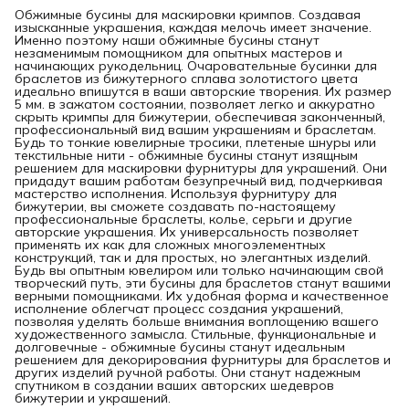
Обжимные бусины для маскировки кримпов. Создавая
изысканные украшения, каждая мелочь имеет значение.
Именно поэтому наши обжимные бусины станут
незаменимым помощником для опытных мастеров и
начинающих рукодельниц. Очаровательные бусинки для
браслетов из бижутерного сплава золотистого цвета
идеально впишутся в ваши авторские творения. Их размер
5 мм. в зажатом состоянии, позволяет легко и аккуратно
скрыть кримпы для бижутерии, обеспечивая законченный,
профессиональный вид вашим украшениям и браслетам.
Будь то тонкие ювелирные тросики, плетеные шнуры или
текстильные нити - обжимные бусины станут изящным
решением для маскировки фурнитуры для украшений. Они
придадут вашим работам безупречный вид, подчеркивая
мастерство исполнения. Используя фурнитуру для
бижутерии, вы сможете создавать по-настоящему
профессиональные браслеты, колье, серьги и другие
авторские украшения. Их универсальность позволяет
применять их как для сложных многоэлементных
конструкций, так и для простых, но элегантных изделий.
Будь вы опытным ювелиром или только начинающим свой
творческий путь, эти бусины для браслетов станут вашими
верными помощниками. Их удобная форма и качественное
исполнение облегчат процесс создания украшений,
позволяя уделять больше внимания воплощению вашего
художественного замысла. Стильные, функциональные и
долговечные - обжимные бусины станут идеальным
решением для декорирования фурнитуры для браслетов и
других изделий ручной работы. Они станут надежным
спутником в создании ваших авторских шедевров
бижутерии и украшений.