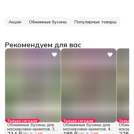
Акции
Обжимные бусины
Популярные товары
Рекомендуем для вас
Только сегодня
Только сегодня
Только 
Обжимные бусины для
Обжимные бусины для
Обжимн
маскировки кримпов, 3,5
маскировки кримпов, 4
маскир
214 ₽
188 ₽
228 ₽
мм.
мм.
мм.
282 ₽
−
24
%
245 ₽
−
23
%