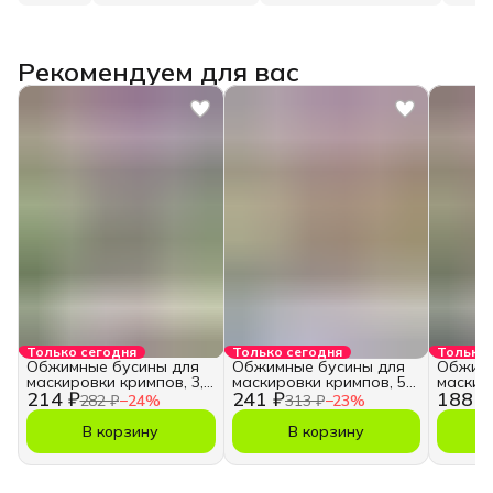
Рекомендуем для вас
Только сегодня
Только сегодня
Только 
Обжимные бусины для
Обжимные бусины для
Обжимн
маскировки кримпов, 3,5
маскировки кримпов, 5
маскир
214 ₽
241 ₽
188 ₽
мм.
мм.
мм.
282 ₽
−
24
%
313 ₽
−
23
%
В корзину
В корзину