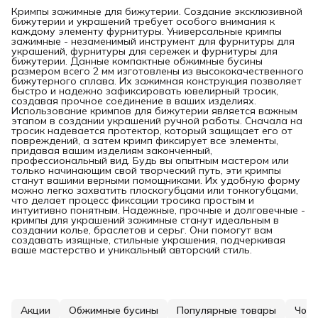
Кримпы зажимные для бижутерии. Создание эксклюзивной
бижутерии и украшений требует особого внимания к
каждому элементу фурнитуры. Универсальные кримпы
зажимные - незаменимый инструмент для фурнитуры для
украшений, фурнитуры для сережек и фурнитуры для
бижутерии. Данные компактные обжимные бусины
размером всего 2 мм изготовлены из высококачественного
бижутерного сплава. Их зажимная конструкция позволяет
быстро и надежно зафиксировать ювелирный тросик,
создавая прочное соединение в ваших изделиях.
Использование кримпов для бижутерии является важным
этапом в создании украшений ручной работы. Сначала на
тросик надевается протектор, который защищает его от
повреждений, а затем кримп фиксирует все элементы,
придавая вашим изделиям законченный,
профессиональный вид. Будь вы опытным мастером или
только начинающим свой творческий путь, эти кримпы
станут вашими верными помощниками. Их удобную форму
можно легко захватить плоскогубцами или тонкогубцами,
что делает процесс фиксации тросика простым и
интуитивно понятным. Надежные, прочные и долговечные -
кримпы для украшений зажимные станут идеальным в
создании колье, браслетов и серьг. Они помогут вам
создавать изящные, стильные украшения, подчеркивая
ваше мастерство и уникальный авторский стиль.
Акции
Обжимные бусины
Популярные товары
Чоке