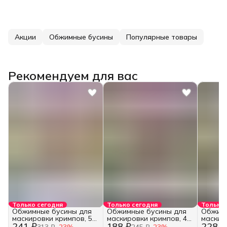
Акции
Обжимные бусины
Популярные товары
Рекомендуем для вас
Только сегодня
Только сегодня
Только 
Обжимные бусины для
Обжимные бусины для
Обжимн
маскировки кримпов, 5
маскировки кримпов, 4
маскир
241 ₽
188 ₽
228 ₽
мм.
мм.
мм.
313 ₽
−
23
%
245 ₽
−
23
%