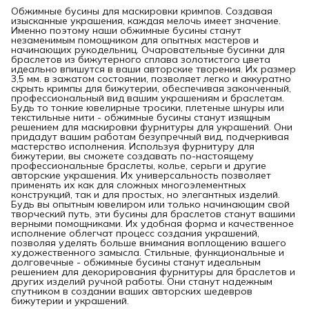
Обжимные бусины для маскировки кримпов. Создавая
изысканные украшения, каждая мелочь имеет значение.
Именно поэтому наши обжимные бусины станут
незаменимым помощником для опытных мастеров и
начинающих рукодельниц. Очаровательные бусинки для
браслетов из бижутерного сплава золотистого цвета
идеально впишутся в ваши авторские творения. Их размер
3,5 мм. в зажатом состоянии, позволяет легко и аккуратно
скрыть кримпы для бижутерии, обеспечивая законченный,
профессиональный вид вашим украшениям и браслетам.
Будь то тонкие ювелирные тросики, плетеные шнуры или
текстильные нити - обжимные бусины станут изящным
решением для маскировки фурнитуры для украшений. Они
придадут вашим работам безупречный вид, подчеркивая
мастерство исполнения. Используя фурнитуру для
бижутерии, вы сможете создавать по-настоящему
профессиональные браслеты, колье, серьги и другие
авторские украшения. Их универсальность позволяет
применять их как для сложных многоэлементных
конструкций, так и для простых, но элегантных изделий.
Будь вы опытным ювелиром или только начинающим свой
творческий путь, эти бусины для браслетов станут вашими
верными помощниками. Их удобная форма и качественное
исполнение облегчат процесс создания украшений,
позволяя уделять больше внимания воплощению вашего
художественного замысла. Стильные, функциональные и
долговечные - обжимные бусины станут идеальным
решением для декорирования фурнитуры для браслетов и
других изделий ручной работы. Они станут надежным
спутником в создании ваших авторских шедевров
бижутерии и украшений.