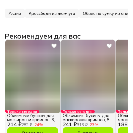
Акции
Кроссбоди из жемчуга
Обвес на сумку из оникс
Рекомендуем для вас
Только сегодня
Только сегодня
Только 
Обжимные бусины для
Обжимные бусины для
Обжимн
маскировки кримпов, 3,5
маскировки кримпов, 5
маскир
214 ₽
241 ₽
188 ₽
мм.
мм.
мм.
282 ₽
−
24
%
313 ₽
−
23
%
В корзину
В корзину