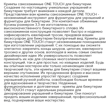
Кримпы самозажимные ONE TOUCH для бижутерии.
Создание по-настоящему уникальных украшений и
бижутерии требует внимания к каждой детали.
Представляем вам кримпы самозажимные ONE TOUCH -
незаменимый инструмент для фурнитуры для украшений и
фурнитуры для бижутерии. Эти компактные обжимные
бусины размером 3,3 мм изготовлены из
высококачественного бижутерного сплава. Их
самозажимная конструкция позволяет быстро и надежно
зафиксировать ювелирный тросик, придавая вашим
аксессуарам для бижутерии безупречный вид. Кримпы для
бижутерии ONE TOUCH станут незаменимыми помощниками
при изготовлении украшений. С их помощью вы сможете
элегантно закрепить концы шнуров, цепочек, ювелирного
тросика и других основ, воплощая в жизнь самые смелые
дизайнерские идеи. Их универсальность позволяет
применять их как для сложных многоэлементных
конструкций, так и для простых, но изящных изделий. Будь
вы опытным мастером или только начинающим свой
творческий путь, эти кримпы для бижутерии станут вашими
верными спутниками. Их продуманная форма и высокое
качество исполнения упростят процесс создания
украшений ручной работы, освобождая больше времени
для вдохновения и творчества. Надежные,
функциональные и долговечные - кримпы для бижутерии
ONE TOUCH станут идеальным решением для
декорирования украшений и бижутерии. Они помогут
придать вашим изделиям завершенный, профессиональный
вид, подчеркивая ваше мастерство.