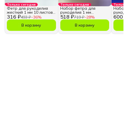
Только сегодня
Только сегодня
Только 
Фетр для рукоделия
Набор фетра для
Набор 
жесткий 1 мм 10 листов
рукоделия 1 мм
рукоде
316 ₽
518 ₽
600 ₽
А4
пастельные цвета
насыще
493 ₽
−
36
%
719 ₽
−
28
%
В корзину
В корзину