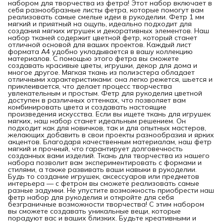
набором для творчества из фетра! Этот набор включает в
себя разнообразные листы фетра, которые помогут вам
реализовать самые смелые идеи в рукоделии. Фетр 1 мм
мягкий и приятный на ощупь, идеально подходит для
создания мягких игрушек и декоративных элементов. Наш
набор тканей содержит цветной фетр, который станет
отличной основой для ваших проектов. Каждый лист
формата A4 удобно укладывается в вашу коллекцию
материалов. С помощью этого фетра вы сможете
создавать красивые цветы, игрушки, декор для дома и
многое другое. Мягкая ткань из полиэстера обладает
отличными характеристиками: она легко режется, шьется и
приклеивается, что делает процесс творчества
увлекательным и простым. Фетр для рукоделия цветной
доступен в различных оттенках, что позволяет вам
комбинировать цвета и создавать настоящие
произведения искусства. Если вы ищете ткань для игрушек
мягких, наш набор станет идеальным решением. Он
подходит как для новичков, так и для опытных мастеров,
желающих добавить в свои проекты разнообразия и ярких
акцентов. Благодаря качественным материалам, наш фетр
мягкий и прочный, что гарантирует долговечность
созданных вами изделий. Ткань для творчества из нашего
набора позволит вам экспериментировать с формами и
стилями, а также развивать ваши навыки в рукоделии.
Будь то создание игрушек, аксессуаров или предметов
интерьера — с фетром вы сможете реализовать самые
разные задумки. Не упустите возможность приобрести наш
фетр набор для рукоделия и откройте для себя
безграничные возможности творчества! С этим набором
вы сможете создавать уникальные вещи, которые
порадуют вас и ваших близких. Будьте креативными и