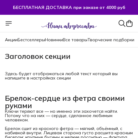
БЕСПЛАТНАЯ ДОСТАВКА при заказе от 4000 руб
Акции
Бестселлеры
Новинки
Все товары
Творческие подборки
Заголовок секции
Здесь будет отображаться любой текст который вы
напишите в настройках секции
Брелок-сердце из фетра своими
руками
Ключи теряют все — но именно эти захочется найти.
Потому что на них — сердце, сделанное любимым
человеком.
Брелок сшит из красного фетра — мягкий, объёмный, с
набивкой внутри. Лицевая сторона густо расшита красным
бисером: крупные бусины и мелкие россыпью — фактура