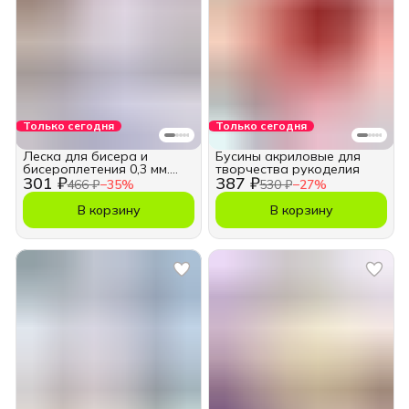
Только сегодня
Только сегодня
Леска для бисера и
Бусины акриловые для
бисероплетения 0,3 мм.
творчества рукоделия
301 ₽
387 ₽
400 м.
466 ₽
−
35
%
530 ₽
−
27
%
В корзину
В корзину