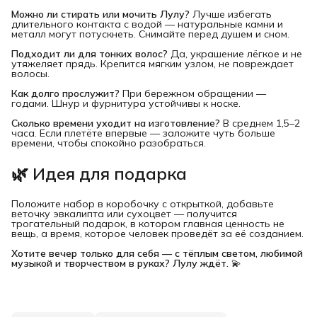
Можно ли стирать или мочить Лулу?
Лучше избегать
длительного контакта с водой — натуральные камни и
металл могут потускнеть. Снимайте перед душем и сном.
Подходит ли для тонких волос?
Да, украшение лёгкое и не
утяжеляет прядь. Крепится мягким узлом, не повреждает
волосы.
Как долго прослужит?
При бережном обращении —
годами. Шнур и фурнитура устойчивы к носке.
Сколько времени уходит на изготовление?
В среднем 1,5–2
часа. Если плетёте впервые — заложите чуть больше
времени, чтобы спокойно разобраться.
🌿 Идея для подарка
Положите набор в коробочку с открыткой, добавьте
веточку эвкалипта или сухоцвет — получится
трогательный подарок, в котором главная ценность не
вещь, а время, которое человек проведёт за её созданием.
Хотите вечер только для себя — с тёплым светом, любимой 
музыкой и творчеством в руках? Лулу ждёт.
💫