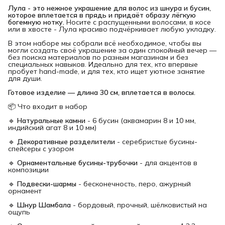
Лула - это нежное украшение для волос из шнура и бусин, 
которое вплетается в прядь и придаёт образу лёгкую 
богемную нотку.
Носите с распущенными волосами, в косе
или в хвосте - Лула красиво подчёркивает любую укладку.
В этом наборе мы собрали всё необходимое, чтобы вы
могли создать своё украшение за один спокойный вечер —
без поиска материалов по разным магазинам и без
специальных навыков. Идеально для тех, кто впервые
пробует hand-made, и для тех, кто ищет уютное занятие
для души.
Готовое изделие — длина 30 см, вплетается в волосы.
📦 Что входит в набор
🔹
Натуральные камни
- 6 бусин (аквамарин 8 и 10 мм,
индийский агат 8 и 10 мм)
🔹
Декоративные разделители
- серебристые бусины-
спейсеры с узором
🔹
Орнаментальные бусины-трубочки
- для акцентов в
композиции
🔹
Подвески-шармы
- бесконечность, перо, ажурный
орнамент
🔹
Шнур Шамбала
- бордовый, прочный, шёлковистый на
ощупь