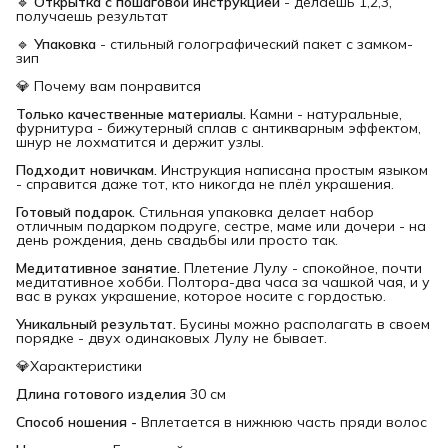
🔹
Открытка с пошаговой инструкцией
- делаешь 1,2,3,
получаешь результат
🔹
Упаковка
- стильный голографический пакет с замком-
зип
💎 Почему вам понравится
Только качественные материалы.
Камни - натуральные,
фурнитура - бижутерный сплав с антикварным эффектом,
шнур не лохматится и держит узлы.
Подходит новичкам.
Инструкция написана простым языком
- справится даже тот, кто никогда не плёл украшения.
Готовый подарок.
Стильная упаковка делает набор
отличным подарком подруге, сестре, маме или дочери - на
день рождения, день свадьбы или просто так.
Медитативное занятие.
Плетение Лулу - спокойное, почти
медитативное хобби. Полтора-два часа за чашкой чая, и у
вас в руках украшение, которое носите с гордостью.
Уникальный результат.
Бусины можно располагать в своем
порядке - двух одинаковых Лулу не бывает.
💎Характеристики
Длина готового изделия
30 см
Способ ношения -
Вплетается в нижнюю часть пряди волос