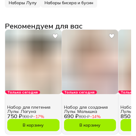
Наборы Лулу
Наборы бисера и бусин
Рекомендуем для вас
Только сегодня
Только сегодня
Только 
Набор для плетения
Набор для создания
Набор 
Лулы. Лагуна
Лулы. Малышка
Лулы. 
750 ₽
690 ₽
850 ₽
900 ₽
−
17
%
800 ₽
−
14
%
В корзину
В корзину