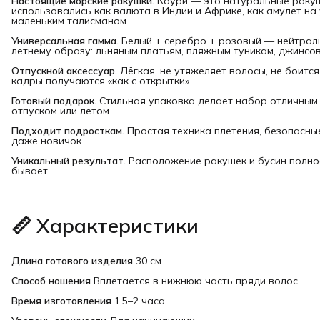
Настоящие морские ракушки.
Каури — это натуральные ракушк
использовались как валюта в Индии и Африке, как амулет на
маленьким талисманом.
Универсальная гамма.
Белый + серебро + розовый — нейтраль
летнему образу: льняным платьям, пляжным туникам, джинсо
Отпускной аксессуар.
Лёгкая, не утяжеляет волосы, не боитс
кадры получаются «как с открытки».
Готовый подарок.
Стильная упаковка делает набор отличным 
отпуском или летом.
Подходит подросткам.
Простая техника плетения, безопасны
даже новичок.
Уникальный результат.
Расположение ракушек и бусин полно
бывает.
📏 Характеристики
Длина готового изделия
30 см
Способ ношения
Вплетается в нижнюю часть пряди волос
Время изготовления
1,5–2 часа