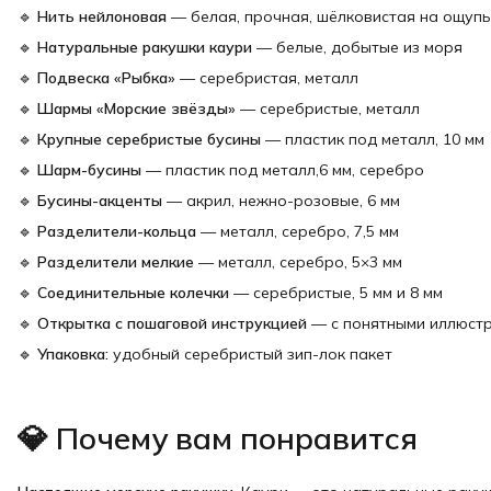
🔹
Нить нейлоновая
— белая, прочная, шёлковистая на ощупь
🔹
Натуральные ракушки каури
— белые, добытые из моря
🔹
Подвеска «Рыбка»
— серебристая, металл
🔹
Шармы «Морские звёзды»
— серебристые, металл
🔹
Крупные серебристые бусины
— пластик под металл, 10 мм
🔹
Шарм-бусины
— пластик под металл,6 мм, серебро
🔹
Бусины-акценты
— акрил, нежно-розовые, 6 мм
🔹
Разделители-кольца
— металл, серебро, 7,5 мм
🔹
Разделители мелкие
— металл, серебро, 5×3 мм
🔹
Соединительные колечки
— серебристые, 5 мм и 8 мм
🔹
Открытка с пошаговой инструкцией
— с понятными иллюст
🔹
Упаковка:
удобный серебристый зип-лок пакет
💎 Почему вам понравится