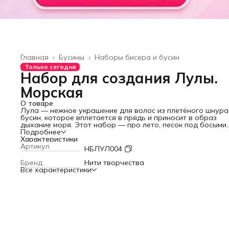
Главная
›
Бусины
›
Наборы бисера и бусин
Только сегодня
Набор для создания Лулы.
Морская
О товаре
Лула — нежное украшение для волос из плетёного шнура
бусин, которое вплетается в прядь и приносит в образ
дыхание моря.
Этот набор — про лето, песок под босыми
ногами, шум прибоя и ленивые закаты на побережье.
Подробнее
Контраст белоснежного шнура, натуральных
Характеристики
ракушек ка
серебристых
Артикул
морских звёзд
и пудрово-розовых бусин со
НБЛУЛ004
украшение в духе пляжного бохо — лёгкое, светлое, с
курортным настроением. Идеально для отпуска, фотосесс
Бренд
Нити творчества
моря, летних фестивалей и просто для того, чтобы кажды
Все характеристики
день был немного похож на каникулы.
Готовое изделие — длина 30 см, вплетается в нижнюю час
волос.
📦 Что входит в набор
🔹
Нить нейлоновая
— белая, прочная, шёлковистая на о
🔹
Натуральные ракушки каури
— белые, добытые из мор
🔹
Подвеска «Рыбка»
— серебристая, металл
🔹
Шармы «Морские звёзды»
— серебристые, металл