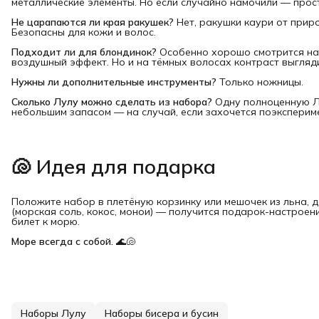
металлические элементы. Но если случайно намочили — прос
Не царапаются ли края ракушек?
Нет, ракушки каури от приро
Безопасны для кожи и волос.
Подходит ли для блондинок?
Особенно хорошо смотрится на
воздушный эффект. Но и на тёмных волосах контраст выгляд
Нужны ли дополнительные инструменты?
Только ножницы.
Сколько Лулу можно сделать из набора?
Одну полноценную Лу
небольшим запасом — на случай, если захочется поэксперим
🐚 Идея для подарка
Положите набор в плетёную корзинку или мешочек из льна, 
(морская соль, кокос, монои) — получится подарок-настроени
билет к морю.
Море всегда с собой.
🌊🐚
Наборы Лулу
Наборы бисера и бусин