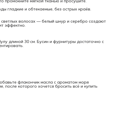
то промокните мягкой тканью и просушите.
ды гладкие и обтекаемые, без острых краёв.
 светлых волосах — белый шнур и серебро создают
ит эффектно.
лу длиной 30 см. Бусин и фурнитуры достаточно с
ентировать.
добавьте флакончик масла с ароматом моря
е, после которого хочется бросить всё и купить