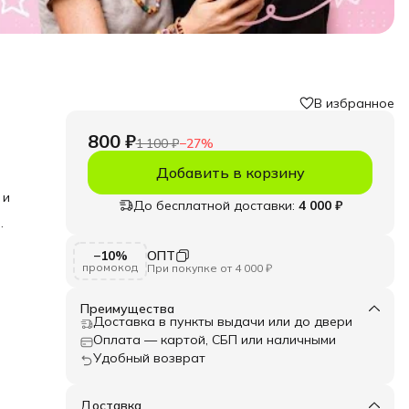
В избранное
800 ₽
1 100 ₽
−
27
%
Добавить в корзину
 и
До бесплатной доставки:
4 000 ₽
ури
,
−10%
ОПТ
здаёт
промокод
При покупке от 4 000 ₽
ий у
й
Преимущества
Доставка в пункты выдачи или до двери
ть
Оплата — картой, СБП или наличными
Удобный возврат
щупь
я
Доставка