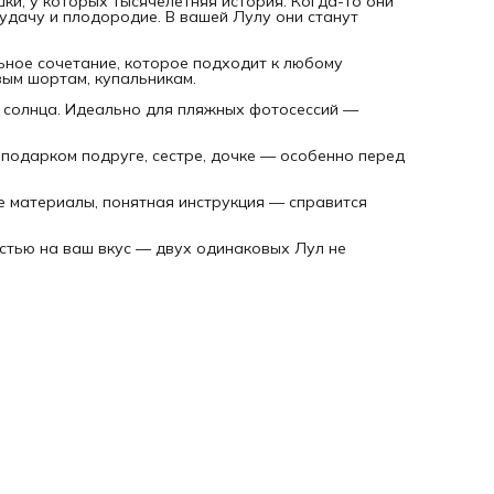
и, у которых тысячелетняя история. Когда-то они
Сколько Лулу можно сделать из набора?
Одну полноценн
 удачу и плодородие. В вашей Лулу они станут
Лулу длиной 30 см. Бусин и фурнитуры достаточно с
небольшим запасом — на случай, если захочется
поэкспериментировать.
ное сочетание, которое подходит к любому
🐚 Идея для подарка
вым шортам, купальникам.
Положите набор в плетёную корзинку или мешочек из льн
добавьте флакончик масла с ароматом моря (морская сол
я солнца. Идеально для пляжных фотосессий —
кокос, монои) — получится подарок-настроение, после
которого хочется бросить всё и купить билет к морю.
Море всегда с собой.
🌊🐚
подарком подруге, сестре, дочке — особенно перед
е материалы, понятная инструкция — справится
стью на ваш вкус — двух одинаковых Лул не