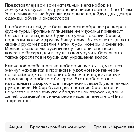
Представляем вам замечательный мега набор из
жемчужных бусин для рукоделия диаметром от 3 до 14 мм.
Эти великолепные бусинки идеально подойдут для декора
одежды, обуви и аксессуаров.
В наборе вы найдете большое разнообразие размеров
фурнитуры. Крупные глянцевые жемчужины привнесут
блеск в ваше изделие, будь то сумка, заколки, броши,
подвески, колье и другая бижутерия. Вы сможете сделать
своими руками поделки, четки, бусы, чокеры и фенечки.
Мелкие акриловые бусины могут использоваться в
качестве бисера для игрушек амигуруми и брелоков, а
также браслетов и бусин для украшения волос.
Ключевой особенностью набора является то, что весь
жемчуг находится в прочном и удобном контейнере-
органайзере, что позволит обеспечить надежность и
порядок при работе с бисером. Этот набор станет
идеальным подарком для творческих людей, увлечённых
рукоделием. Набор бусин для плетения браслетов из
искусственного жемчуга обрадует как взрослых, так и
детей. Создавайте уникальные изделия вместе с «Нити
творчества»!
Акции
Браслет-ромб из жемчуга
Брошь «Чёрная звез