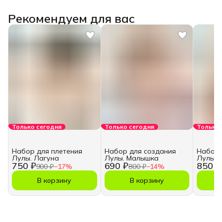
Рекомендуем для вас
Только сегодня
Только сегодня
Только 
Набор для плетения
Набор для создания
Набор 
Лулы. Лагуна
Лулы. Малышка
Лулы. 
750 ₽
690 ₽
850 ₽
900 ₽
−
17
%
800 ₽
−
14
%
В корзину
В корзину