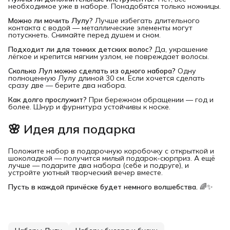
необходимое уже в наборе. Понадобятся только ножницы.
Можно ли мочить Лулу?
Лучше избегать длительного
контакта с водой — металлические элементы могут
потускнеть. Снимайте перед душем и сном.
Подходит ли для тонких детских волос?
Да, украшение
лёгкое и крепится мягким узлом, не повреждает волосы.
Сколько Лул можно сделать из одного набора?
Одну
полноценную Лулу длиной 30 см. Если хочется сделать
сразу две — берите два набора.
Как долго прослужит?
При бережном обращении — год и
более. Шнур и фурнитура устойчивы к носке.
🌸 Идея для подарка
Положите набор в подарочную коробочку с открыткой и
шоколадкой — получится милый подарок-сюрприз. А ещё
лучше — подарите два набора (себе и подруге), и
устройте уютный творческий вечер вместе.
Пусть в каждой причёске будет немного волшебства.
🌈✨