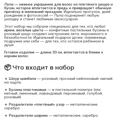
Лула — нежное украшение для волос из плетёного шнура и 
бусин, которое вплетается в прядь и превращает обычную 
причёску в маленький праздник.
Идеально прогулок, дней
рождения и фотосессий — Лула подчеркнёт любую
укладку и станет любимым аксессуаром.
Этот набор мы собрали специально для тех, кто любит
яркие, весёлые цвета
— конфетные пастельные бусины и
розовый шнур создают настроение лета, мороженого и
беззаботности. Идеальный подарок дочке, племяннице,
подружке или себе — для тех, кто остался ребёнком в
душе.
Готовое изделие — длина 30 см, вплетается в ближе к 
корням волос.
📦 Что входит в набор
🔹
Шнур шамбала
— розовый, прочный нейлоновый, мягкий
на ощупь
🔹
Бусины пластиковые
— в пастельной палитре (mix:
мятный, лимонный, лавандовый, персиковый, голубой,
розовый)
🔹
Разделители «плетёный» узор
— металлические,
серебро
🔹
Разделители-шарики
— металлические, серебро