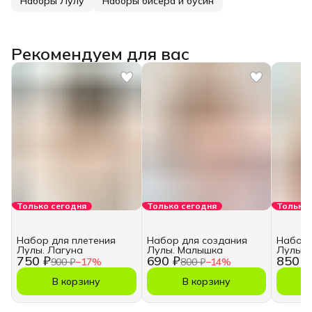
Наборы Лулу
Наборы бисера и бусин
Рекомендуем для вас
Только сегодня
Только сегодня
Только 
Набор для плетения
Набор для создания
Набор 
Лулы. Лагуна
Лулы. Малышка
Лулы. 
750 ₽
690 ₽
850 ₽
900 ₽
−
17
%
800 ₽
−
14
%
В корзину
В корзину