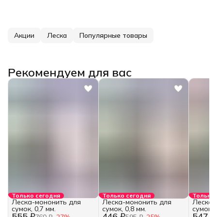
Акции
Леска
Популярные товары
Рекомендуем для вас
Только сегодня
Только сегодня
Только 
Леска-мононить для
Леска-мононить для
Леска-
сумок, 0,7 мм.
сумок, 0,8 мм.
сумок, 
555 ₽
446 ₽
547 ₽
760 ₽
−
27
%
595 ₽
−
25
%