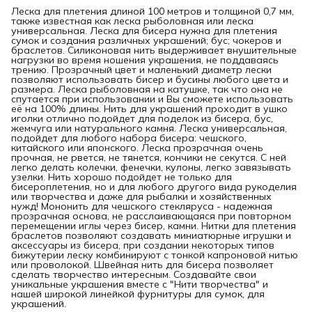
Леска для плетения длиной 100 метров и толщиной 0,7 мм,
также известная как леска рыболовная или леска
универсальная. Леска для бисера нужна для плетения
сумок и создания различных украшений; бус; чокеров и
браслетов. Силиконовая нить выдерживает внушительные
нагрузки во время ношения украшения, не поддаваясь
трению. Прозрачный цвет и маленький диаметр лески
позволяют использовать бисер и бусины любого цвета и
размера. Леска рыболовная на катушке, так что она не
спутается при использовании и Вы сможете использовать
её на 100% длины. Нить для украшений проходит в ушко
иголки отлично подойдет для поделок из бисера, бус,
жемчуга или натурального камня. Леска универсальная,
подойдет для любого набора бисера: чешского,
китайского или японского. Леска прозрачная очень
прочная, не рвется, не тянется, кончики не секутся. С ней
легко делать колечки, фенечки, кулоны, легко завязывать
узелки. Нить хорошо подойдет не только для
бисероплетения, но и для любого другого вида рукоделия
или творчества и даже для рыбалки и хозяйственных
нужд! Мононить для чешского стекляруса - надежная
прозрачная основа, не расслаивающаяся при повторном
перемещении иглы через бисер, камни. Нитки для плетения
браслетов позволяют создавать миниатюрные игрушки и
аксессуары из бисера, при создании некоторых типов
бижутерии леску комбинируют с тонкой капроновой нитью
или проволокой. Швейная нить для бисера позволяет
сделать творчество интересным. Создавайте свои
уникальные украшения вместе с "Нити творчества" и
нашей широкой линейкой фурнитуры для сумок, для
украшений.