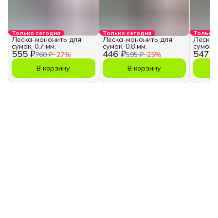
Только сегодня
Только сегодня
Только 
Леска-мононить для
Леска-мононить для
Леска-
сумок, 0,7 мм.
сумок, 0,8 мм.
сумок, 
555 ₽
446 ₽
547 ₽
760 ₽
−
27
%
595 ₽
−
25
%
В корзину
В корзину