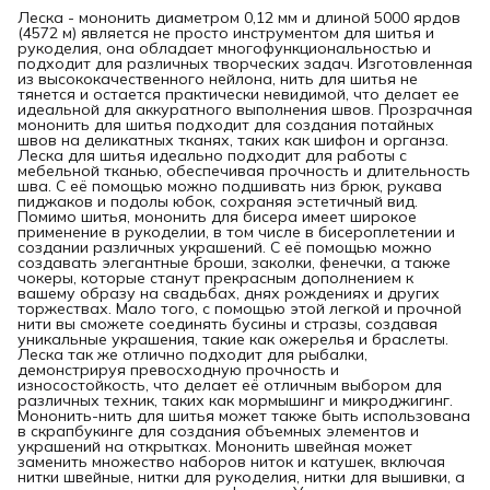
Леска - мононить диаметром 0,12 мм и длиной 5000 ярдов
(4572 м) является не просто инструментом для шитья и
рукоделия, она обладает многофункциональностью и
подходит для различных творческих задач. Изготовленная
из высококачественного нейлона, нить для шитья не
тянется и остается практически невидимой, что делает ее
идеальной для аккуратного выполнения швов. Прозрачная
мононить для шитья подходит для создания потайных
швов на деликатных тканях, таких как шифон и органза.
Леска для шитья идеально подходит для работы с
мебельной тканью, обеспечивая прочность и длительность
шва. С её помощью можно подшивать низ брюк, рукава
пиджаков и подолы юбок, сохраняя эстетичный вид.
Помимо шитья, мононить для бисера имеет широкое
применение в рукоделии, в том числе в бисероплетении и
создании различных украшений. С её помощью можно
создавать элегантные броши, заколки, фенечки, а также
чокеры, которые станут прекрасным дополнением к
вашему образу на свадьбах, днях рождениях и других
торжествах. Мало того, с помощью этой легкой и прочной
нити вы сможете соединять бусины и стразы, создавая
уникальные украшения, такие как ожерелья и браслеты.
Леска так же отлично подходит для рыбалки,
демонстрируя превосходную прочность и
износостойкость, что делает её отличным выбором для
различных техник, таких как мормышинг и микроджигинг.
Мононить-нить для шитья может также быть использована
в скрапбукинге для создания объемных элементов и
украшений на открытках. Мононить швейная может
заменить множество наборов ниток и катушек, включая
нитки швейные, нитки для рукоделия, нитки для вышивки, а