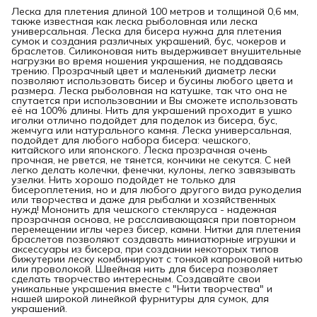
Леска для плетения длиной 100 метров и толщиной 0,6 мм,
также известная как леска рыболовная или леска
универсальная. Леска для бисера нужна для плетения
сумок и создания различных украшений, бус, чокеров и
браслетов. Силиконовая нить выдерживает внушительные
нагрузки во время ношения украшения, не поддаваясь
трению. Прозрачный цвет и маленький диаметр лески
позволяют использовать бисер и бусины любого цвета и
размера. Леска рыболовная на катушке, так что она не
спутается при использовании и Вы сможете использовать
её на 100% длины. Нить для украшений проходит в ушко
иголки отлично подойдет для поделок из бисера, бус,
жемчуга или натурального камня. Леска универсальная,
подойдет для любого набора бисера: чешского,
китайского или японского. Леска прозрачная очень
прочная, не рвется, не тянется, кончики не секутся. С ней
легко делать колечки, фенечки, кулоны, легко завязывать
узелки. Нить хорошо подойдет не только для
бисероплетения, но и для любого другого вида рукоделия
или творчества и даже для рыбалки и хозяйственных
нужд! Мононить для чешского стекляруса - надежная
прозрачная основа, не расслаивающаяся при повторном
перемещении иглы через бисер, камни. Нитки для плетения
браслетов позволяют создавать миниатюрные игрушки и
аксессуары из бисера, при создании некоторых типов
бижутерии леску комбинируют с тонкой капроновой нитью
или проволокой. Швейная нить для бисера позволяет
сделать творчество интересным. Создавайте свои
уникальные украшения вместе с "Нити творчества" и
нашей широкой линейкой фурнитуры для сумок, для
украшений.