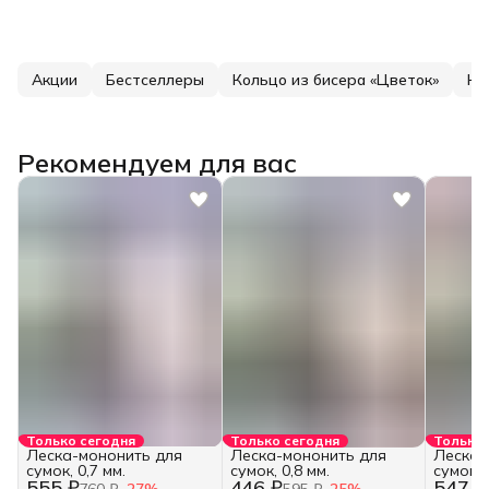
Акции
Бестселлеры
Кольцо из бисера «Цветок»
Ко
Рекомендуем для вас
Только сегодня
Только сегодня
Только 
Леска-мононить для
Леска-мононить для
Леска-
сумок, 0,7 мм.
сумок, 0,8 мм.
сумок, 
555 ₽
446 ₽
547 ₽
760 ₽
−
27
%
595 ₽
−
25
%