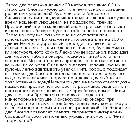
Леска для плетения длина 400 метров, толщина 0,3 мм.
Леска для бисера нужна для плетения сумок и создания
различных украшений, бус, чокеров и браслетов.
Силиконовая нить выдерживает внушительные нагрузки во
время ношения украшения, не поддаваясь трению.
Прозрачный цвет и маленький диаметр лески позволяют
использовать бисер и бусины любого цвета и размера.
Леска на катушке, так что она не спутается при
использовании и Вы сможете использовать её на 100%
длины. Нить для украшений проходит в ушко иголки
отлично подойдет для поделок из бисера, бус, жемчуга
или натурального камня. Леска универсальная, подойдет
для любого набора бисера: чешского, китайского или
японского. Мононить очень прочная, не рвется, не тянется,
кончики не секутся. С ней легко делать колечки, фенечки,
кулоны, легко завязывать узелки. Нить хорошо подойдет
не только для бисероплетения, но и для любого другого
вида рукоделия или творчества и даже для рыбалки и
хозяйственных нужд! Мононить для чешского стекляруса -
надежная прозрачная основа, не расслаивающаяся при
повторном перемещении иглы через бисер, камни. Нитки
для плетения браслетов позволяют создавать
миниатюрные игрушки и аксессуары из бисера, при
создании некоторых типов бижутерии леску комбинируют
с тонкой капроновой нитью или проволокой. Швейная нить
для бисера позволяет сделать творчество интересным.
Создавайте свои уникальные украшения вместе с "Нити
творчества"!