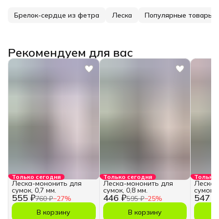
Брелок-сердце из фетра
Леска
Популярные товары
Рекомендуем для вас
Только сегодня
Только сегодня
Только 
Леска-мононить для
Леска-мононить для
Леска-
сумок, 0,7 мм.
сумок, 0,8 мм.
сумок, 
555 ₽
446 ₽
547 ₽
760 ₽
−
27
%
595 ₽
−
25
%
В корзину
В корзину